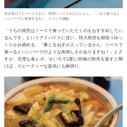
若女将のアドバイスどおり、焼売にソースをひとたらし。「これで食べると
ハンバーグに変身するね！」とマッチ感動
「うちの焼売はソースで食べていただくのをおすすめしてい
るんです」というアドバイスに従い、特大焼売を頰張りゆっ
くりかみ締める。「豚と玉ねぎが入っているから、ソースで
食べるとハンバーグのような肉肉しさがありますね！」とさ
すが、完璧な食レポ。せいろで
1
度に
60
個の焼売を蒸すと聞
けば、スピーディーな提供にも納得だ。