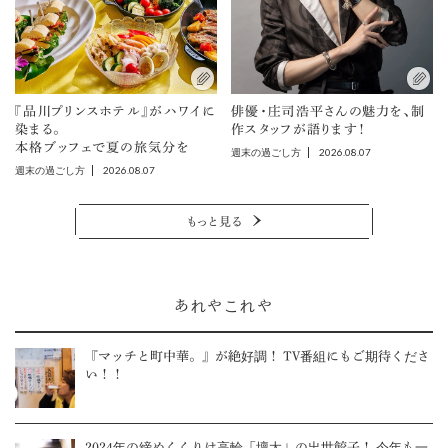
『品川プリンスホテル』がハワイに
俳優・庄司浩平さんの魅力を、制
染まる。
作スタッフが語ります！
本格ブッフェで夏の旅気分を
2026.08.07
週末の過ごし方
2026.08.07
週末の過ごし方
もっと見る
あれやこれや
『マッチと町中華。』が絶好調！ TV番組にもご期待くださ
い！！
2024年の締めくくりは高輪「壇太」の出世餃子！ 今年も一