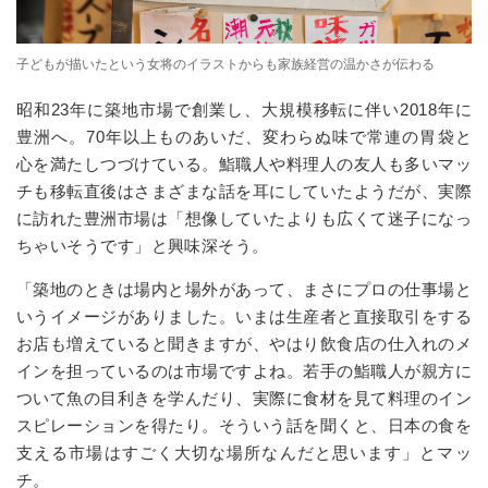
子どもが描いたという女将のイラストからも家族経営の温かさが伝わる
昭和
23
年に築地市場で創業し、大規模移転に伴い
2018
年に
豊洲へ。
70
年以上ものあいだ、変わらぬ味で常連の胃袋と
心を満たしつづけている。鮨職人や料理人の友人も多いマッ
チも移転直後はさまざまな話を耳にしていたようだが、実際
に訪れた豊洲市場は「想像していたよりも広くて迷子になっ
ちゃいそうです」と興味深そう。
「築地のときは場内と場外があって、まさにプロの仕事場と
いうイメージがありました。いまは生産者と直接取引をする
お店も増えていると聞きますが、やはり飲食店の仕入れのメ
インを担っているのは市場ですよね。若手の鮨職人が親方に
ついて魚の目利きを学んだり、実際に食材を見て料理のイン
スピレーションを得たり。そういう話を聞くと、日本の食を
支える市場はすごく大切な場所なんだと思います」とマッ
チ。