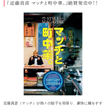
『近藤真彦 マッチと町中華。』絶賛発売中！！
近藤真彦（マッチ）が熱々の餃子を頬張り、豪快に麺をすす