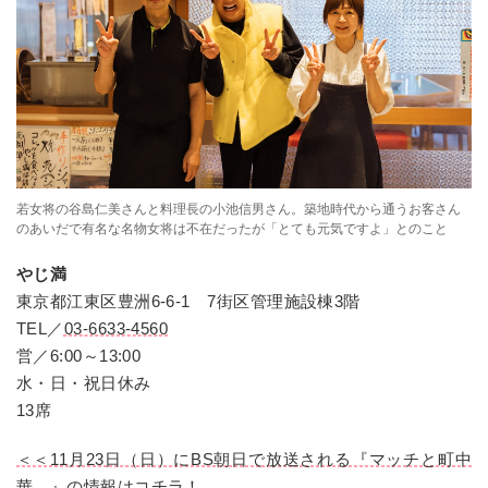
若女将の谷島仁美さんと料理長の小池信男さん。築地時代から通うお客さん
のあいだで有名な名物女将は不在だったが「とても元気ですよ」とのこと
やじ満
東京都江東区豊洲6-6-1 7街区管理施設棟3階
TEL／
03-6633-4560
営／6:00～13:00
水・日・祝日休み
13席
＜＜11月23日（日）にBS朝日で放送される『マッチと町中
華。』の情報はコチラ！