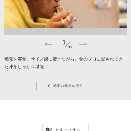
1
12
か
焼売を実食。サイズ感に驚きながら、食のプロに愛されてき
子
た味をしっかり堪能
さ
記事の最初に戻る