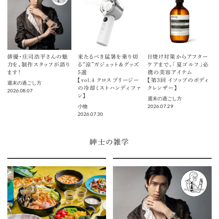
俳優・庄司浩平さんの魅
来たるべき猛暑を乗り切
日焼け対策からアフター
力を、制作スタッフが語り
る“涼”ガジェット＆グッズ
ケアまで。「夏ゴルフ」必
ます！
5選
携の美容アイテム
【vol.４ クロスブリージー
【第3回 イソップのボディ
週末の過ごし方
の冷却ミストハンディファ
クレンザー】
2026.08.07
ン】
週末の過ごし方
2026.07.29
小物
2026.07.30
紳士の雑学