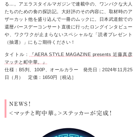
る…。アエラスタイルマガジンで連載中の、ワンパクな大人
たちのための食の探訪記。大好評のその内容に、取材時のア
ザーカット他を盛り込んで一冊のムックに。日本武道館での
還暦バースデーコンサート直後に行ったロングインタビュー
や、ワクワクが止まらないスペシャルな「読者プレゼント
（抽選）」にもご期待ください！
タイトル：
『AERA STYLE MAGAZINE presents 近藤真彦
マッチと町中華。』
仕様：B5判、100P、オールカラー 発売日：2024年11月25
日（月） 定価：1650円［税込］
NEWS！
＜マッチと町中華。＞ステッカーが完成！