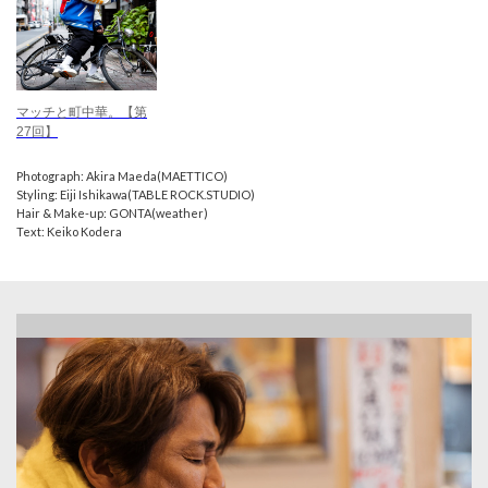
マッチと町中華。【第
27回】
Photograph: Akira Maeda(MAETTICO)
Styling: Eiji Ishikawa(TABLE ROCK.STUDIO)
Hair & Make-up: GONTA(weather)
Text: Keiko Kodera