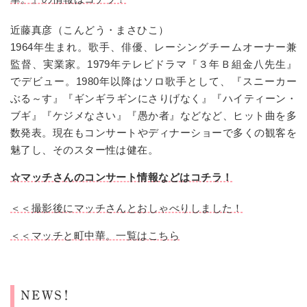
近藤真彦（こんどう・まさひこ）
1964年生まれ。歌手、俳優、レーシングチームオーナー兼
監督、実業家。
1979
年テレビドラマ『３年Ｂ組金八先生』
でデビュー。
1980
年以降はソロ歌手として、『スニーカー
ぶる～す』『ギンギラギンにさりげなく』『ハイティーン・
ブギ』『ケジメなさい』『愚か者』などなど、ヒット曲を多
数発表。現在もコンサートやディナーショーで多くの観客を
魅了し、そのスター性は健在。
☆マッチさんのコンサート情報などはコチラ！
＜＜撮影後にマッチさんとおしゃべりしました！
＜＜マッチと町中華。一覧はこちら
NEWS！