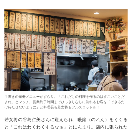
手書きの短冊メニューがずらり。「これだけの料理を作るのはすごいことだ
よね」とマッチ。営業終了時間までひっきりなしに訪れるお客を「できるだ
け待たせないように」と料理長も若女将もフルスロットル！
若女将の谷島仁美さんに迎えられ、暖簾（のれん）をくぐる
と「これはわくわくするなぁ」とにんまり。店内に張られた