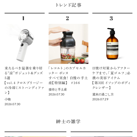
トレンド記事
来たるべき猛暑を乗り切
「レコルト」のカプセルカ
日焼け対策からアフター
る“涼”ガジェット＆グッズ
ッター ボンヌ
ケアまで。「夏ゴルフ」必
5選
すべて実食！ 自慢の手土
携の美容アイテム
【vol.４ クロスブリージー
産【特別編】 ＃166
【第3回 イソップのボディ
の冷却ミストハンディファ
クレンザー】
接待と手土産
ン】
2026.07.30
週末の過ごし方
2026.07.29
小物
2026.07.30
紳士の雑学