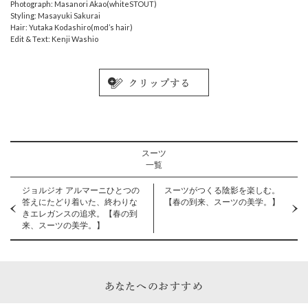
Photograph: Masanori Akao(whiteSTOUT)
Styling: Masayuki Sakurai
Hair: Yutaka Kodashiro(mod’s hair)
Edit & Text: Kenji Washio
スーツ
一覧
ジョルジオ アルマーニひとつの
スーツがつくる陰影を楽しむ。
答えにたどり着いた、終わりな
【春の到来、スーツの美学。】
きエレガンスの追求。【春の到
来、スーツの美学。】
あなたへのおすすめ