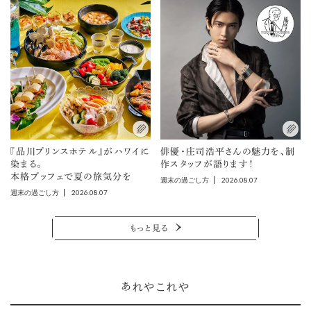
『品川プリンスホテル』がハワイに
俳優・庄司浩平さんの魅力を、制
染まる。
作スタッフが語ります！
本格ブッフェで夏の旅気分を
2026.08.07
週末の過ごし方
2026.08.07
週末の過ごし方
もっと見る
あれやこれや