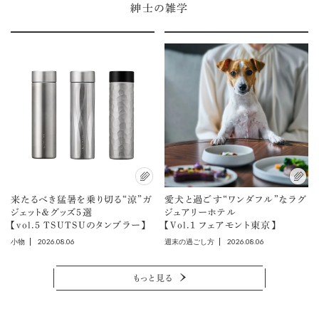
紳士の雑学
来たるべき猛暑を乗り切る“涼”ガ
愛犬と過ごす“ワンダフル”なラグ
ジェット＆グッズ5選
ジュアリーホテル
【vol.5 TSUTSUのタンブラー】
【Vol.1 フェアモント東京】
2026.08.06
2026.08.06
小物
週末の過ごし方
もっと見る