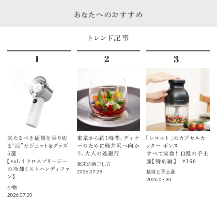
あなたへのおすすめ
トレンド記事
来たるべき猛暑を乗り切
東京から約1時間。ディナ
「レコルト」のカプセルカ
る“涼”ガジェット＆グッズ
ーのために軽井沢へ向か
ッター ボンヌ
5選
う、大人の逃避行
すべて実食！ 自慢の手土
【vol.４ クロスブリージー
産【特別編】 ＃166
週末の過ごし方
の冷却ミストハンディファ
2026.07.29
接待と手土産
ン】
2026.07.30
小物
2026.07.30