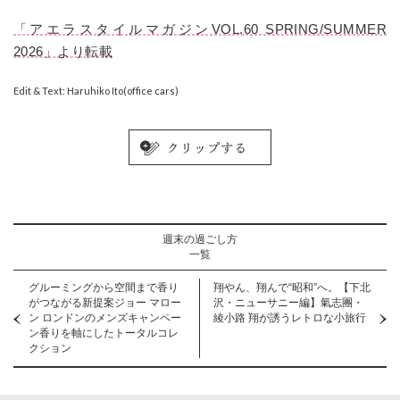
「アエラスタイルマガジンVOL.60 SPRING/SUMMER
2026」より転載
Edit & Text: Haruhiko Ito(office cars)
週末の過ごし方
一覧
グルーミングから空間まで香り
翔やん、翔んで“昭和”へ。【下北
がつながる新提案ジョー マロー
沢・ニューサニー編】氣志團・
ン ロンドンのメンズキャンペー
綾小路 翔が誘うレトロな小旅行
ン香りを軸にしたトータルコレ
クション