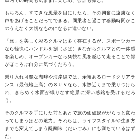
車内での時間も気ままに楽しめ、会話も弾む。
もちろん、すてきな風景を目にしたら、その興奮に遠慮なく
声をあげることだってできる。同乗者と過ごす移動時間がこ
のうえなく大切なものになるに違いない。
「旅」を美しく彩るクルマは多く存在するが、スポーツカー
なら軽快にハンドルを捌（さば）きながらクルマとの一体感
を楽しめ、オープンカーなら爽快な風を感じて走ることで顔
がほころぶ自分に気づくだろう。
乗り入れ可能な湖畔や海岸線では、余裕あるロードクリアラ
ンス（最低地上高）のＳＵＶなら、水際近くまで乗りつけら
れ、きらめく水面が織りなす絶景に深い感銘を受けるだろ
う。
そのクルマを手にした前とあとで旅の価値観ががらっと変わ
ってしまうほどの魅力。それらは、ライフスタイルや生き方
までも変えてしまう醍醐味（だいごみ）にも満ちているはず
だ。