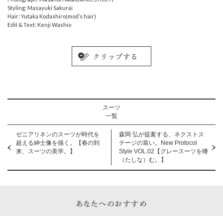
Styling: Masayuki Sakurai
Hair: Yutaka Kodashiro(mod’s hair)
Edit & Text: Kenji Washio
スーツ
一覧
ゼニアリネンのスーツが時代を
森岡 弘が提案する、ネクストス
超える紳士像を描く。【春の到
テージの装い。New Protocol
来、スーツの美学。】
Style VOL.02【グレースーツを嗜
（たしな）む。】
あなたへのおすすめ