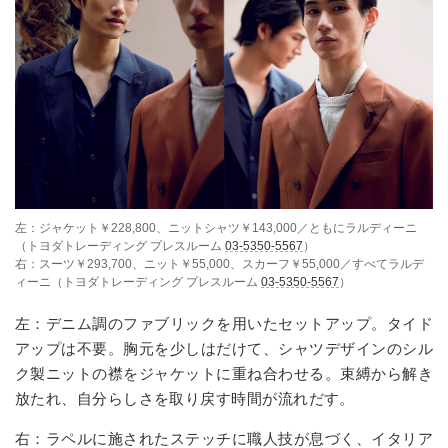
左：ジャケット￥228,800、ニットシャツ￥143,000／ともにラルディーニ
（トヨダトレーディング プレスルーム
03-5350-5567
）
右：スーツ￥293,700、ニット￥55,000、スカーフ￥55,000／すべてラルデ
ィーニ（トヨダトレーディング プレスルーム
03-5350-5567
）
左：デニム調のファブリックを用いたセットアップ。タイド
アップは不要。胸元を少しはだけて、シャツデザインのシル
ク製ニットの襟をジャケットに重ね合わせる。束縛から解き
放たれ、自分らしさを取り戻す時間が流れだす。
右：ラペルに施されたステッチに職人技が息づく、イタリア