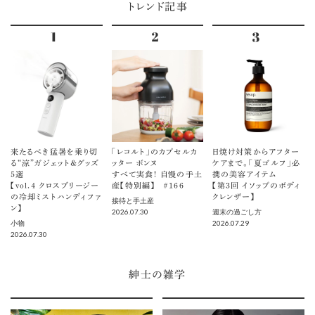
トレンド記事
来たるべき猛暑を乗り切
「レコルト」のカプセルカ
日焼け対策からアフター
る“涼”ガジェット＆グッズ
ッター ボンヌ
ケアまで。「夏ゴルフ」必
5選
すべて実食！ 自慢の手土
携の美容アイテム
【vol.４ クロスブリージー
産【特別編】 ＃166
【第3回 イソップのボディ
の冷却ミストハンディファ
クレンザー】
接待と手土産
ン】
2026.07.30
週末の過ごし方
2026.07.29
小物
2026.07.30
紳士の雑学