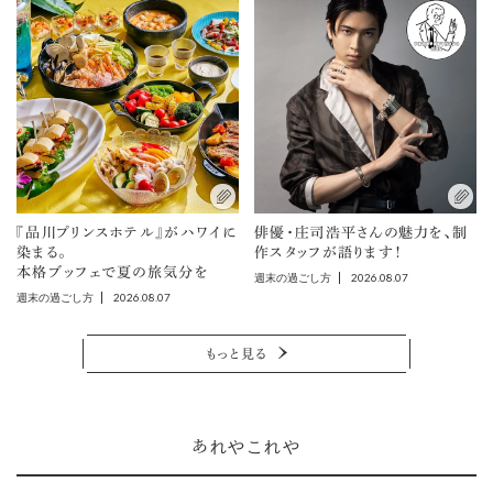
『品川プリンスホテル』がハワイに
俳優・庄司浩平さんの魅力を、制
染まる。
作スタッフが語ります！
本格ブッフェで夏の旅気分を
2026.08.07
週末の過ごし方
2026.08.07
週末の過ごし方
もっと見る
あれやこれや