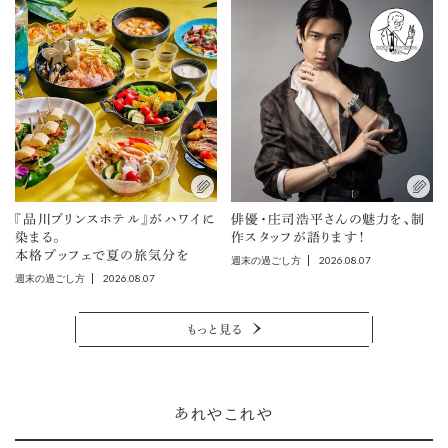
『品川プリンスホテル』がハワイに
俳優・庄司浩平さんの魅力を、制
染まる。
作スタッフが語ります！
本格ブッフェで夏の旅気分を
2026.08.07
週末の過ごし方
2026.08.07
週末の過ごし方
もっと見る
あれやこれや