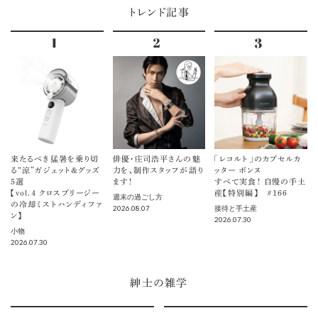
トレンド記事
来たるべき猛暑を乗り切
俳優・庄司浩平さんの魅
「レコルト」のカプセルカ
る“涼”ガジェット＆グッズ
力を、制作スタッフが語り
ッター ボンヌ
5選
ます！
すべて実食！ 自慢の手土
【vol.４ クロスブリージー
産【特別編】 ＃166
週末の過ごし方
の冷却ミストハンディファ
2026.08.07
接待と手土産
ン】
2026.07.30
小物
2026.07.30
紳士の雑学