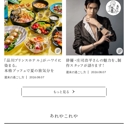
『品川プリンスホテル』がハワイに
俳優・庄司浩平さんの魅力を、制
染まる。
作スタッフが語ります！
本格ブッフェで夏の旅気分を
2026.08.07
週末の過ごし方
2026.08.07
週末の過ごし方
もっと見る
あれやこれや