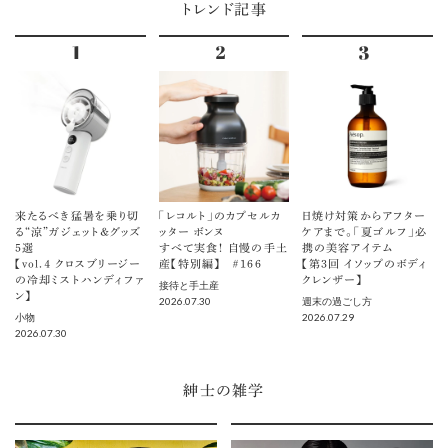
トレンド記事
来たるべき猛暑を乗り切
「レコルト」のカプセルカ
日焼け対策からアフター
る“涼”ガジェット＆グッズ
ッター ボンヌ
ケアまで。「夏ゴルフ」必
5選
すべて実食！ 自慢の手土
携の美容アイテム
【vol.４ クロスブリージー
産【特別編】 ＃166
【第3回 イソップのボディ
の冷却ミストハンディファ
クレンザー】
接待と手土産
ン】
2026.07.30
週末の過ごし方
2026.07.29
小物
2026.07.30
紳士の雑学