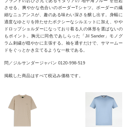
ブランドのおひざ元であるイタリアの“地中海ブルー”を想起
させる、爽やかな色合いのボーダー
T
シャツ。ボーダーの繊
細なニュアンスが、趣のある味わい深さを醸し出す。身幅に
適度なゆとりを持たせたボクシーなシルエットに加え、やや
ドロップショルダーになっており着る人の体形を選ばないの
もポイント。胸元に同色であしらった「
Jil Sander
」モノグ
ラム刺繍が穏やかに主張する。袖を通すだけで、サマームー
ドをぐっとかき立てるような一枚である。
問／ジルサンダージャパン
0120-998-519
掲載した商品はすべて税込み価格です。