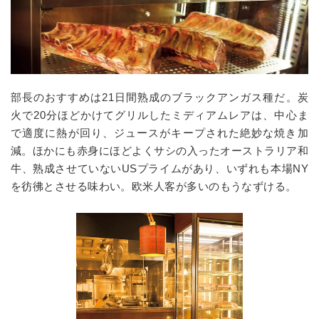
部長のおすすめは21日間熟成のブラックアンガス種だ。炭
火で20分ほどかけてグリルしたミディアムレアは、中心ま
で適度に熱が回り、ジュースがキープされた絶妙な焼き加
減。ほかにも赤身にほどよくサシの入ったオーストラリア和
牛、熟成させていないUSプライムがあり、いずれも本場NY
を彷彿とさせる味わい。欧米人客が多いのもうなずける。