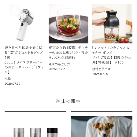
来たるべき猛暑を乗り切
東京から約1時間。ディナ
「レコルト」のカプセルカ
る“涼”ガジェット＆グッズ
ーのために軽井沢へ向か
ッター ボンヌ
5選
う、大人の逃避行
すべて実食！ 自慢の手土
【vol.４ クロスブリージー
産【特別編】 ＃166
週末の過ごし方
の冷却ミストハンディファ
2026.07.29
接待と手土産
ン】
2026.07.30
小物
2026.07.30
紳士の雑学