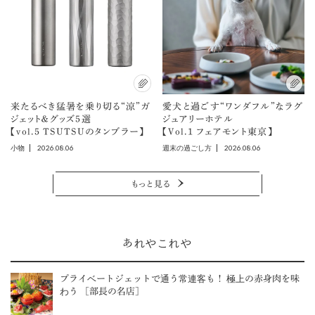
来たるべき猛暑を乗り切る“涼”ガ
愛犬と過ごす“ワンダフル”なラグ
ジェット＆グッズ5選
ジュアリーホテル
【vol.5 TSUTSUのタンブラー】
【Vol.1 フェアモント東京】
2026.08.06
2026.08.06
小物
週末の過ごし方
もっと見る
あれやこれや
プライベートジェットで通う常連客も！ 極上の赤身肉を味
わう ［部長の名店］