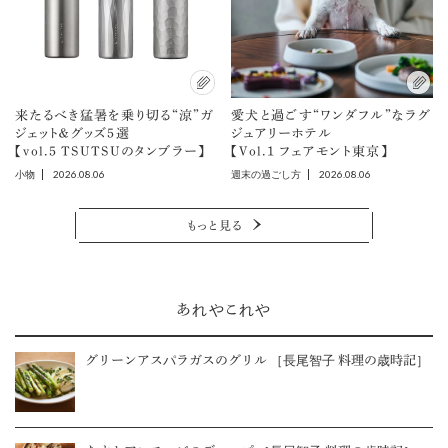
来たるべき猛暑を乗り切る“涼”ガ
愛犬と過ごす“ワンダフル”なラグ
ジェット＆グッズ5選
ジュアリーホテル
【vol.5 TSUTSUのタンブラー】
【Vol.1 フェアモント東京】
2026.08.06
2026.08.06
小物
週末の過ごし方
もっと見る
あれやこれや
グリーンアスパラガスのグリル ［長尾智子 料理の歳時記］