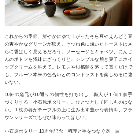
これからの季節、鮮やかにゆで上がったそら豆やえんどう豆
の爽やかなグリーンが映え、きつね色に焼いたトーストはさ
らに香ばしく見えるだろう。ソーセージとキャベツ、にんじ
んのポトフを浅鉢にざっくりと。シンプルな焼き菓子にホイ
ップクリームを添えて。レモンや柑橘類を盛って置くだけで
も、フルーツ本来の色合いとのコントラストを楽しめるに違
いない。
10軒の窯元が10通りの個性を打ち出し、職人が１個１個手
づくりする「小石原ポタリー」。ひとつとして同じものはな
い。１枚の器がテーブルの上に生み出す豊かな表情を、ブラ
ウンシリーズでもぜひ味わってほしい。
小石原ポタリー 10周年記念「料理と手をつなぐ器」展