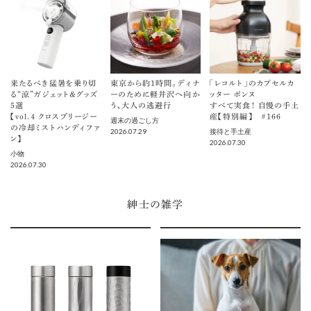
来たるべき猛暑を乗り切
東京から約1時間。ディナ
「レコルト」のカプセルカ
る“涼”ガジェット＆グッズ
ーのために軽井沢へ向か
ッター ボンヌ
5選
う、大人の逃避行
すべて実食！ 自慢の手土
【vol.４ クロスブリージー
産【特別編】 ＃166
週末の過ごし方
の冷却ミストハンディファ
2026.07.29
接待と手土産
ン】
2026.07.30
小物
2026.07.30
紳士の雑学