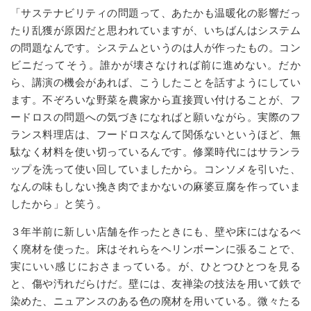
「サステナビリティの問題って、あたかも温暖化の影響だっ
たり乱獲が原因だと思われていますが、いちばんはシステム
の問題なんです。システムというのは人が作ったもの。コン
ビニだってそう。誰かが壊さなければ前に進めない。だか
ら、講演の機会があれば、こうしたことを話すようにしてい
ます。不ぞろいな野菜を農家から直接買い付けることが、フ
ードロスの問題への気づきになればと願いながら。実際のフ
ランス料理店は、フードロスなんて関係ないというほど、無
駄なく材料を使い切っているんです。修業時代にはサランラ
ップを洗って使い回していましたから。コンソメを引いた、
なんの味もしない挽き肉でまかないの麻婆豆腐を作っていま
したから」と笑う。
３年半前に新しい店舗を作ったときにも、壁や床にはなるべ
く廃材を使った。床はそれらをヘリンボーンに張ることで、
実にいい感じにおさまっている。が、ひとつひとつを見る
と、傷や汚れだらけだ。壁には、友禅染の技法を用いて鉄で
染めた、ニュアンスのある色の廃材を用いている。微々たる