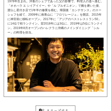
1978年生まれ。洋食のシェフであった父の影響で、料理人の道へ進む。
「オオハラ エ シイアイイー」や「ル ブルギニオン」で腕を磨いた後、
渡仏し星付き店で1年半の修業を積む。帰国後「カンテサンス」のスー
シェフを経て、2009年に南青山に「フロリレージュ」を開店、2015年
に神宮前に移転オープン。2017年に「アジアのベストレストラン50」
に14位で初ランクイン。翌2018年には3位に、2019年は5位にランクイ
ン。2019年8月オープンのハレクラニ沖縄のメインダイニング「シル
ー」の料理を担当。