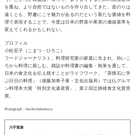
を重ね、より自然ではないものを作り出してきた。道のりは
遠くとも、野趣にこそ魅力があるのだという新たな価値を料
理で表現することで、今度は日本の野菜や果実の価値基準を
変えてくれるかもしれない。
プロフィル
小松宏子（こまつ・ひろこ）
フードジャーナリスト。料理研究家の家庭に生まれ、幼いこ
ろから料理に親しむ。雑誌や料理書の編集・執筆を通して、
日本の食文化を伝え残すことがライフワーク。『茶懐石に学
ぶ日日の料理』（後藤加寿子著・文化出版局）では仏グルマ
ン料理本大賞「特別文化遺産賞」、第２回辻静雄食文化賞受
賞。
Photograph：Nariko Nakamura
川手寛康