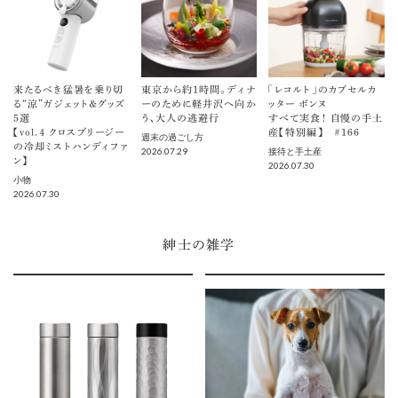
来たるべき猛暑を乗り切
東京から約1時間。ディナ
「レコルト」のカプセルカ
る“涼”ガジェット＆グッズ
ーのために軽井沢へ向か
ッター ボンヌ
5選
う、大人の逃避行
すべて実食！ 自慢の手土
【vol.４ クロスブリージー
産【特別編】 ＃166
週末の過ごし方
の冷却ミストハンディファ
2026.07.29
接待と手土産
ン】
2026.07.30
小物
2026.07.30
紳士の雑学