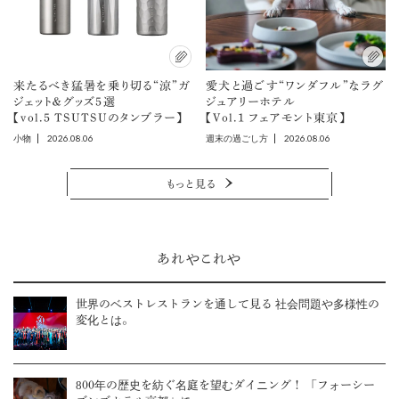
来たるべき猛暑を乗り切る“涼”ガ
愛犬と過ごす“ワンダフル”なラグ
ジェット＆グッズ5選
ジュアリーホテル
【vol.5 TSUTSUのタンブラー】
【Vol.1 フェアモント東京】
2026.08.06
2026.08.06
小物
週末の過ごし方
もっと見る
あれやこれや
世界のベストレストランを通して見る 社会問題や多様性の
変化とは。
800年の歴史を紡ぐ名庭を望むダイニング！ 「フォーシー