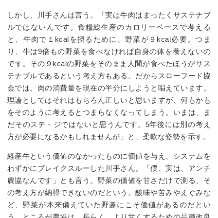
しかし、川手さんは言う。「実は牛肉はまったくサステナブ
ルではないんです。食糧総生産のカロリーベースで考える
と、牛肉で１kcalを摂るために、野菜が９kcal必要。つま
り、牛は9倍もの野菜を食べなければ自身の体を養えないの
です。その９kcalの野菜をそのまま人間が食べたほうがサス
テナブルであるという考え方もある。だからスローフード協
会では、肉の消費量を現在の半分にしようと唱えています。
理論としてはそれはもちろん正しいと思いますが、何もかも
をそのように考えるとつまらなくなってしまう。いまは、ま
だそのステ－ジではないと思うんです。5年後には別の考え
方が必要になるかもしれませんが」と、柔軟な姿勢を示す。
経産牛という価値のなかったものに価値を与え、システムを
わずかにブレイクスルーした川手さん。「僕、実は、アンチ
農協なんです」とも言う。野菜の価値を甘さだけで測る、そ
の考え方が納得できないのだという。酸味や苦みやえぐみな
ど、野菜が本来備えていた野趣にこそ価値があるのだとい
う。ところが農協は、長らく、より甘くするための品種改良