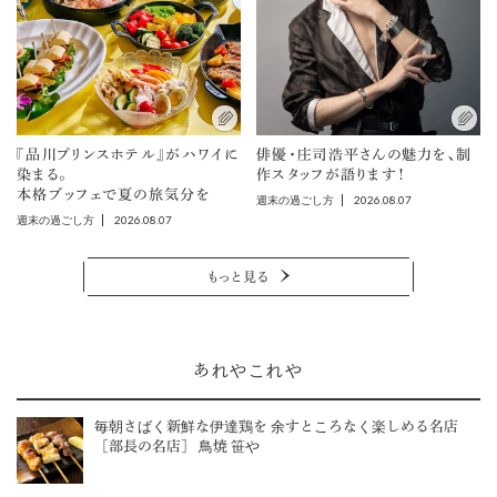
『品川プリンスホテル』がハワイに
俳優・庄司浩平さんの魅力を、制
染まる。
作スタッフが語ります！
本格ブッフェで夏の旅気分を
2026.08.07
週末の過ごし方
2026.08.07
週末の過ごし方
もっと見る
あれやこれや
毎朝さばく新鮮な伊達鶏を 余すところなく楽しめる名店
［部長の名店］ 鳥焼 笹や