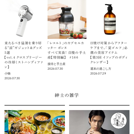
来たるべき猛暑を乗り切
「レコルト」のカプセルカ
日焼け対策からアフター
る“涼”ガジェット＆グッズ
ッター ボンヌ
ケアまで。「夏ゴルフ」必
5選
すべて実食！ 自慢の手土
携の美容アイテム
【vol.４ クロスブリージー
産【特別編】 ＃166
【第3回 イソップのボディ
の冷却ミストハンディファ
クレンザー】
接待と手土産
ン】
2026.07.30
週末の過ごし方
2026.07.29
小物
2026.07.30
紳士の雑学