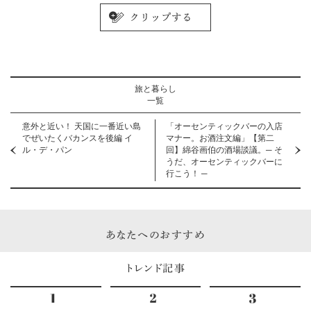
旅と暮らし
一覧
意外と近い！ 天国に一番近い島
「オーセンティックバーの入店
でぜいたくバカンスを後編 イ
マナー。お酒注文編」【第二
ル・デ・パン
回】綿谷画伯の酒場談議。─ そ
うだ、オーセンティックバーに
行こう！ ─
あなたへのおすすめ
トレンド記事