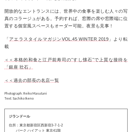
開放的なエントランスには、世界中の食事を楽しむ人々の写
真のコラージュがある。予約すれば、窓際の席や窓際端に位
置する個室風スペースもオーダー可能。夜景も見事！
「
アエラスタイルマガジンVOL.45 WINTER 2019
」より転
載
＜＜本格的和食と江戸前寿司の"すし懐石"で上質な接待を
「銀座 壮石」
＜＜過去の部長の名店一覧
Photograph: Reiko Masutani
Text: Sachiko Ikeno
ジランドール
住所：東京都新宿区西新宿3-7-1-2
パーク ハイアット 東京41階