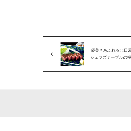
優美さあふれる非日
シェフズテーブルの
を。［部長の名店］ 
い亭