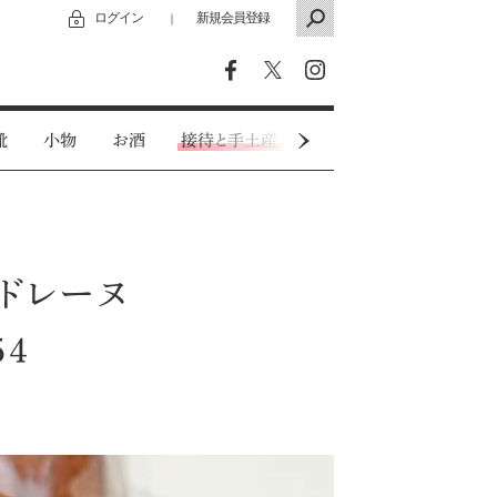
ログイン
新規会員登録
｜
靴
小物
お酒
接待と手土産
カジュアルウェア
マドレーヌ
4