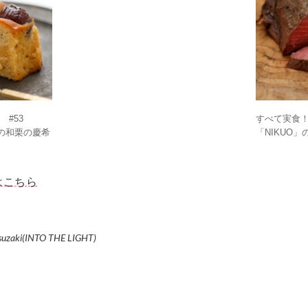
#53
すべて実食！
」の和栗の慶希
「NIKUO
はこちら
uzaki(INTO THE LIGHT)