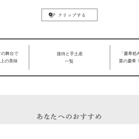
常の舞台で
「慶希処A
接待と手土産
極上の美味
栗の慶希 
一覧
表参道うか
土産 #5
あなたへのおすすめ