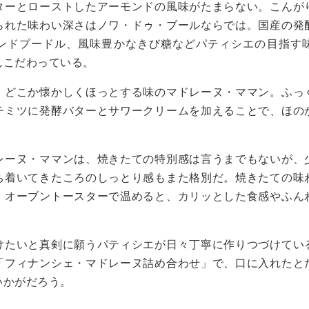
ターとローストしたアーモンドの風味がたまらない。こんが
られた味わい深さはノワ・ドゥ・ブールならでは。国産の発
ンドプードル、風味豊かなきび糖などパティシエの目指す
んこだわっている。
、どこか懐かしくほっとする味のマドレーヌ・ママン。ふっ
チミツに発酵バターとサワークリームを加えることで、ほの
レーヌ・ママンは、焼きたての特別感は言うまでもないが、
ち着いてきたころのしっとり感もまた格別だ。焼きたての味
、オーブントースターで温めると、カリッとした食感やふん
けたいと真剣に願うパティシエが日々丁寧に作りつづけてい
「フィナンシェ・マドレーヌ詰め合わせ」で、口に入れたと
いかがだろう。