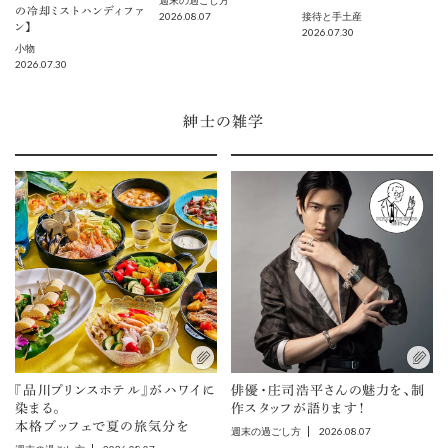
週末の過ごし方
の冷却ミストハンディファ
2026.08.07
接待と手土産
ン】
2026.07.30
小物
2026.07.30
紳士の雑学
『品川プリンスホテル』がハワイに
俳優・庄司浩平さんの魅力を、制
染まる。
作スタッフが語ります！
本格ブッフェで夏の旅気分を
2026.08.07
週末の過ごし方