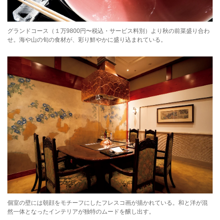
グランドコース（１万9800円〜税込・サービス料別）より秋の前菜盛り合わ
せ。海や山の旬の食材が、彩り鮮やかに盛り込まれている。
個室の壁には朝顔をモチーフにしたフレスコ画が描かれている。和と洋が混
然一体となったインテリアが独特のムードを醸し出す。