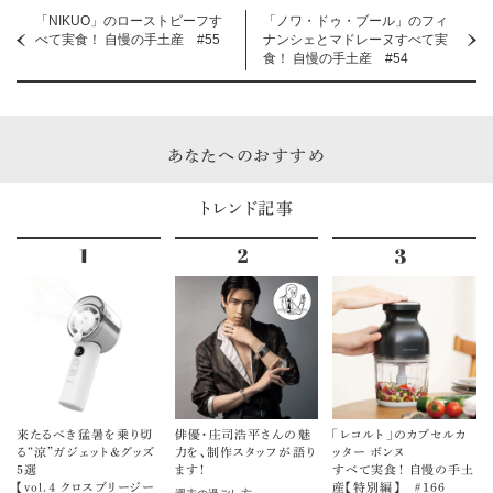
「NIKUO」のローストビーフす
「ノワ・ドゥ・ブール」のフィ
べて実食！ 自慢の手土産 #55
ナンシェとマドレーヌすべて実
食！ 自慢の手土産 #54
あなたへのおすすめ
トレンド記事
来たるべき猛暑を乗り切
俳優・庄司浩平さんの魅
「レコルト」のカプセルカ
る“涼”ガジェット＆グッズ
力を、制作スタッフが語り
ッター ボンヌ
5選
ます！
すべて実食！ 自慢の手土
【vol.４ クロスブリージー
産【特別編】 ＃166