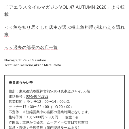
「アエラスタイルマガジンVOL.47 AUTUMN 2020」
より転
載
＜＜魚を知り尽くした店主が選ぶ極上魚料理が味わえる隠れ
家
＜＜過去の部長の名店一覧
Photograph: Reiko Masutani
Text: Sachiko Ikeno, Akane Matsumoto
表参道うかい亭
住所：東京都渋谷区神宮前5-10-1表参道ジャイル5階
電話番号：
03-5467-5252
営業時間： ランチ12：00〜14：00L.O.
ディナー17：30〜22：00（L.O.20：00）
不定休 ※短縮営業中の当面の営業時間となります。
接待予算：１万5000円〜３万円 個室：有
雰囲気：重厚かつ優美、ムーディーな非日常的空間
禁煙・喫煙：全席禁煙（館内喫煙ルームあり）