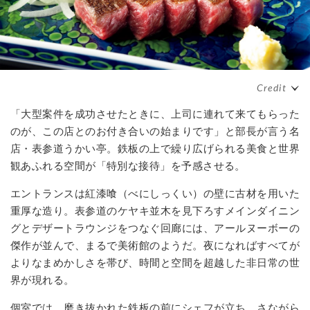
「大型案件を成功させたときに、上司に連れて来てもらった
のが、この店とのお付き合いの始まりです」と部長が言う名
店・表参道うかい亭。鉄板の上で繰り広げられる美食と世界
観あふれる空間が「特別な接待」を予感させる。
エントランスは紅漆喰（べにしっくい）の壁に古材を用いた
重厚な造り。表参道のケヤキ並木を見下ろすメインダイニン
グとデザートラウンジをつなぐ回廊には、アールヌーボーの
傑作が並んで、まるで美術館のようだ。夜になればすべてが
よりなまめかしさを帯び、時間と空間を超越した非日常の世
界が現れる。
個室では、磨き抜かれた鉄板の前にシェフが立ち、さながら