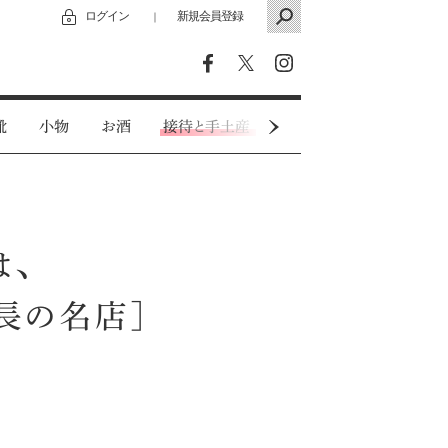
ログイン
新規会員登録
｜
靴
小物
お酒
接待と手土産
カジュアルウェア
は、
長の名店］