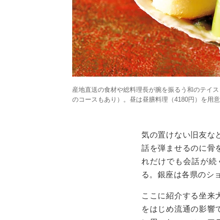
産地直送の食材や総料理長が腕を振るう和のテイスト
のコースもあり）。昼は昼膳料理（4180円）を用
気の置けない旧友な
話を弾ませるのに骨
れだけでも会話が続
る。銀座は各県のシ
ここに紹介する坐来
をはじめ流通の影響