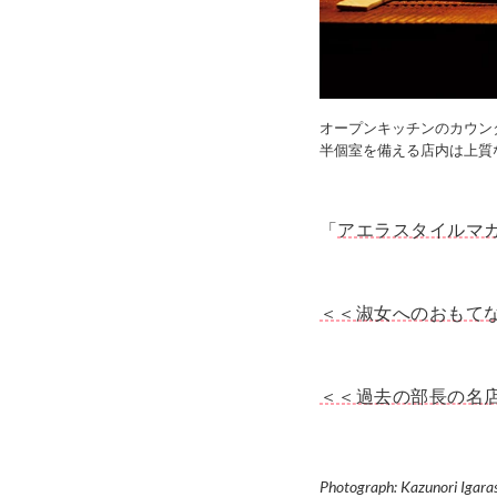
オープンキッチンのカウン
半個室を備える店内は上質
「
アエラスタイルマガジン
＜＜淑女へのおもて
＜＜過去の部長の名
Photograph: Kazunori Igara