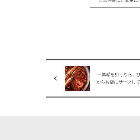
営業時間など変更に
一体感を狙うなら、
からお店にサーブし
遣いを。［部長の名
リア ラ パンサ