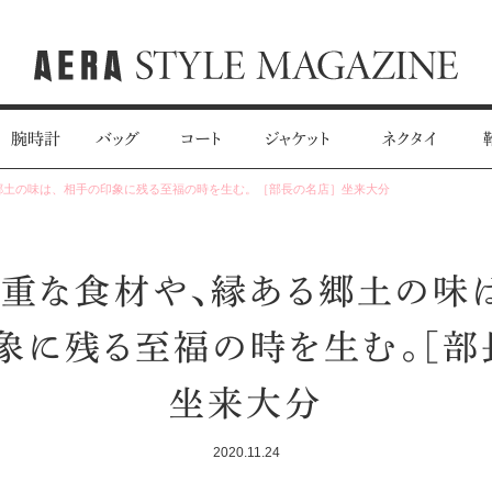
腕時計
バッグ
コート
ジャケット
ネクタイ
郷土の味は、相手の印象に残る至福の時を生む。［部長の名店］坐来大分
重な食材や、縁ある郷土の味
象に残る至福の時を生む。［部
坐来大分
2020.11.24