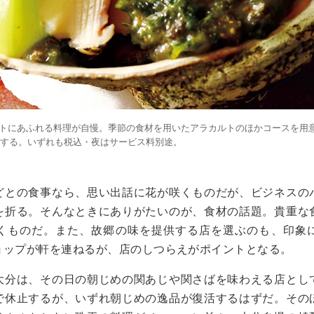
にあふれる料理が自慢。季節の食材を用いたアラカルトのほかコースを用意。デ
意する。いずれも税込・夜はサービス料別途。
どとの食事なら、思い出話に花が咲くものだが、ビジネスの
を折る。そんなときにありがたいのが、食材の話題。貴重な
くものだ。また、故郷の味を提供する店を選ぶのも、印象
ョップが軒を連ねるが、店のしつらえがポイントとなる。
大分は、その日の朝じめの関あじや関さばを味わえる店とし
で休止するが、いずれ朝じめの逸品が復活するはずだ。その