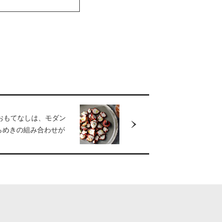
おもてなしは、モダン
らめきの組み合わせが
長の名店］THE
O（アポロ）