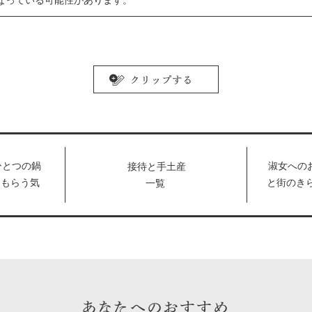
なっている可能性があります。
ひとつの鍋
淑女への
接待と手土産
てもらう気
と街のき
一覧
店］アロセ
良策。［部
APOLL
あなたへのおすすめ