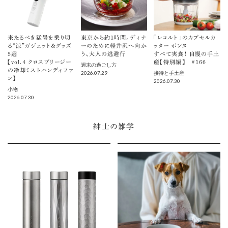
来たるべき猛暑を乗り切
東京から約1時間。ディナ
「レコルト」のカプセルカ
る“涼”ガジェット＆グッズ
ーのために軽井沢へ向か
ッター ボンヌ
5選
う、大人の逃避行
すべて実食！ 自慢の手土
【vol.４ クロスブリージー
産【特別編】 ＃166
週末の過ごし方
の冷却ミストハンディファ
2026.07.29
接待と手土産
ン】
2026.07.30
小物
2026.07.30
紳士の雑学