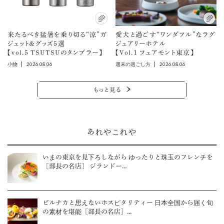
来たるべき猛暑を乗り切る“涼”ガ
愛犬と過ごす“ワンダフル”なラグ
ジェット＆グッズ5選
ジュアリーホテル
【vol.5 TSUTSUのタンブラー】
【Vol.1 フェアモント東京】
2026.08.06
2026.08.06
小物
週末の過ごし方
もっと見る
あれやこれや
いまの東京を見下ろしながら ゆったりと珠玉のフレンチを
［部長の名店］ ジランドー...
ビルナカと思えないホスピタリティー 日本全国から届く旬
の素材を堪能［部長の名店］...