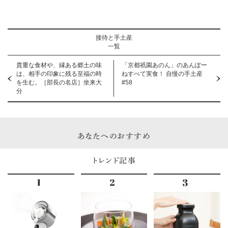
接待と手土産
一覧
貴重な食材や、縁ある郷土の味
「京都祇園あのん」のあんぽー
は、相手の印象に残る至福の時
ねすべて実食！ 自慢の手土産
を生む。［部長の名店］坐来大
#58
分
あなたへのおすすめ
トレンド記事