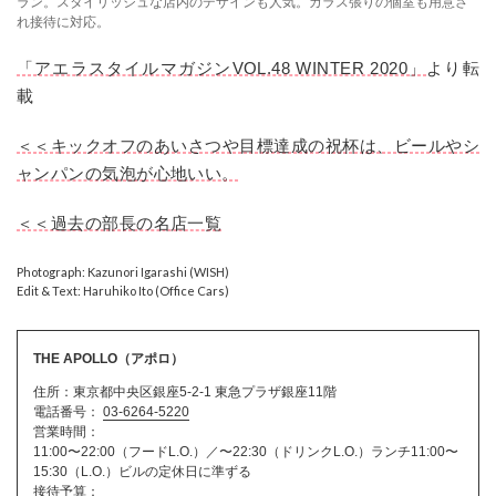
ラン。スタイリッシュな店内のデザインも人気。ガラス張りの個室も用意さ
れ接待に対応。
「アエラスタイルマガジンVOL.48 WINTER 2020」
より転
載
＜＜キックオフのあいさつや目標達成の祝杯は、ビールやシ
ャンパンの気泡が心地いい。
＜＜過去の部長の名店一覧
Photograph: Kazunori Igarashi (WISH)
Edit & Text: Haruhiko Ito (Office Cars)
THE APOLLO（アポロ）
住所：東京都中央区銀座5-2-1 東急プラザ銀座11階
電話番号：
03-6264-5220
営業時間：
11:00〜22:00（フードL.O.）／〜22:30（ドリンクL.O.）ランチ11:00〜
15:30（L.O.）ビルの定休日に準ずる
接待予算：