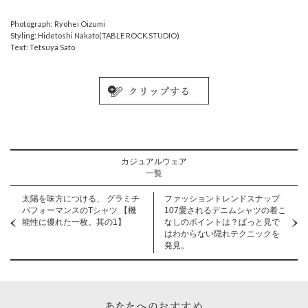
Photograph: Ryohei Oizumi
Styling: Hidetoshi Nakato(TABLE ROCK.STUDIO)
Text: Tetsuya Sato
カジュアルウェア
一覧
太陽を味方につける、 グラミチ
ファッショントレンドスナップ
パフォーマンスのTシャツ 【機
107愛されるデニムシャツの着こ
能性に優れた一枚。其の1】
なしのポイントは？ぱっと見で
はわからない隠れテクニックを
発見。
あなたへのおすすめ