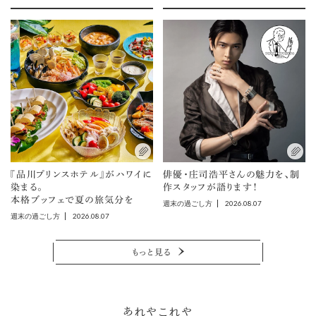
『品川プリンスホテル』がハワイに
俳優・庄司浩平さんの魅力を、制
染まる。
作スタッフが語ります！
本格ブッフェで夏の旅気分を
2026.08.07
週末の過ごし方
2026.08.07
週末の過ごし方
もっと見る
あれやこれや