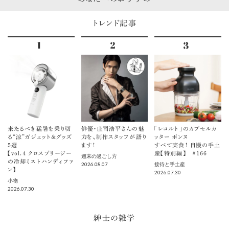
トレンド記事
来たるべき猛暑を乗り切
俳優・庄司浩平さんの魅
「レコルト」のカプセルカ
る“涼”ガジェット＆グッズ
力を、制作スタッフが語り
ッター ボンヌ
5選
ます！
すべて実食！ 自慢の手土
【vol.４ クロスブリージー
産【特別編】 ＃166
週末の過ごし方
の冷却ミストハンディファ
2026.08.07
接待と手土産
ン】
2026.07.30
小物
2026.07.30
紳士の雑学