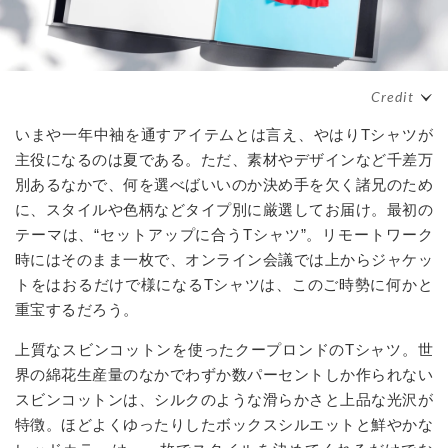
いまや一年中袖を通すアイテムとは言え、やはりTシャツが
主役になるのは夏である。ただ、素材やデザインなど千差万
別あるなかで、何を選べばいいのか決め手を欠く諸兄のため
に、スタイルや色柄などタイプ別に厳選してお届け。最初の
テーマは、“セットアップに合うTシャツ”。リモートワーク
時にはそのまま一枚で、オンライン会議では上からジャケッ
トをはおるだけで様になるTシャツは、このご時勢に何かと
重宝するだろう。
上質なスビンコットンを使ったクープロンドのTシャツ。世
界の綿花生産量のなかでわずか数パーセントしか作られない
スビンコットンは、シルクのような滑らかさと上品な光沢が
特徴。ほどよくゆったりしたボックスシルエットと鮮やかな