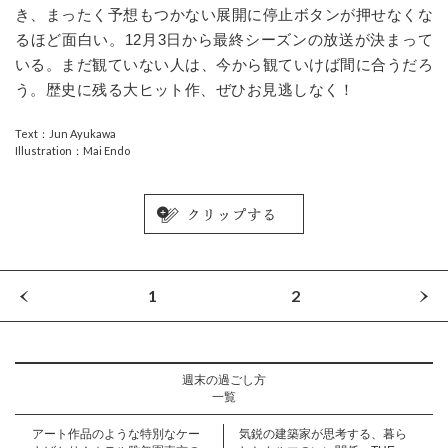
き、まったく予想もつかない展開に停止ボタンが押せなくな
るほど面白い。12月3日から最終シーズンの放送が決まって
いる。まだ観ていない人は、今から観ていけば間に合うだろ
う。歴史に残る大ヒット作、ぜひお見逃しなく！
Text：Jun Ayukawa
Illustration：Mai Endo
1
2
週末の過ごし方
一覧
アート作品のような特別なケー
気鋭の建築家が思考する、暮ら