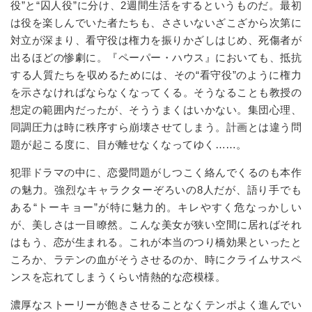
役”と“囚人役”に分け、2週間生活をするというものだ。最初
は役を楽しんでいた者たちも、ささいないざこざから次第に
対立が深まり、看守役は権力を振りかざしはじめ、死傷者が
出るほどの惨劇に。『ペーパー・ハウス』においても、抵抗
する人質たちを収めるためには、その“看守役”のように権力
を示さなければならなくなってくる。そうなることも教授の
想定の範囲内だったが、そううまくはいかない。集団心理、
同調圧力は時に秩序すら崩壊させてしまう。計画とは違う問
題が起こる度に、目が離せなくなってゆく……。
犯罪ドラマの中に、恋愛問題がしつこく絡んでくるのも本作
の魅力。強烈なキャラクターぞろいの8人だが、語り手でも
ある“トーキョー”が特に魅力的。キレやすく危なっかしい
が、美しさは一目瞭然。こんな美女が狭い空間に居ればそれ
はもう、恋が生まれる。これが本当のつり橋効果といったと
ころか、ラテンの血がそうさせるのか、時にクライムサスペ
ンスを忘れてしまうくらい情熱的な恋模様。
濃厚なストーリーが飽きさせることなくテンポよく進んでい