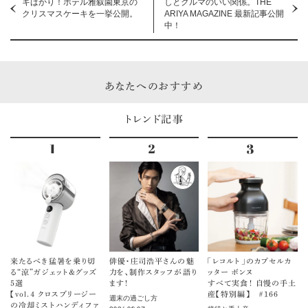
キばかり！ホテル雅叙園東京の
しとクルマのいい関係。THE
クリスマスケーキを一挙公開。
ARIYA MAGAZINE 最新記事公開
中！
あなたへのおすすめ
トレンド記事
来たるべき猛暑を乗り切
俳優・庄司浩平さんの魅
「レコルト」のカプセルカ
る“涼”ガジェット＆グッズ
力を、制作スタッフが語り
ッター ボンヌ
5選
ます！
すべて実食！ 自慢の手土
【vol.４ クロスブリージー
産【特別編】 ＃166
週末の過ごし方
の冷却ミストハンディファ