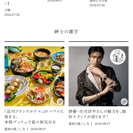
2026.08.07
接待と手土産
ン】
2026.07.30
小物
2026.07.30
紳士の雑学
『品川プリンスホテル』がハワイに
俳優・庄司浩平さんの魅力を、制
染まる。
作スタッフが語ります！
本格ブッフェで夏の旅気分を
2026.08.07
週末の過ごし方
2026.08.07
週末の過ごし方