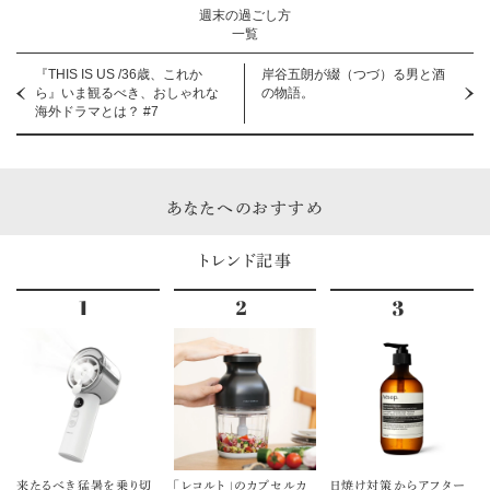
週末の過ごし方
一覧
『THIS IS US /36歳、これか
岸谷五朗が綴（つづ）る男と酒
ら』いま観るべき、おしゃれな
の物語。
海外ドラマとは？ #7
あなたへのおすすめ
トレンド記事
来たるべき猛暑を乗り切
「レコルト」のカプセルカ
日焼け対策からアフター