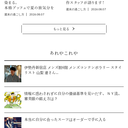
染まる。
作スタッフが語ります！
本格ブッフェで夏の旅気分を
2026.08.07
週末の過ごし方
2026.08.07
週末の過ごし方
もっと見る
あれやこれや
伊勢丹新宿店 メンズ館6階 メンズコンテンポラリー スタイ
リスト 山梨 遼さん...
情報に惑わされずに自分の価値基準を見いだす、 ＮＹ流、
審美眼の鍛え方は？
本当に自分に合ったスーツはオーダーで手に入る