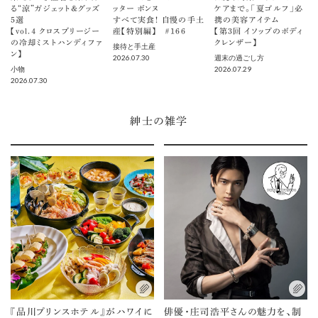
る“涼”ガジェット＆グッズ
ッター ボンヌ
ケアまで。「夏ゴルフ」必
5選
すべて実食！ 自慢の手土
携の美容アイテム
【vol.４ クロスブリージー
産【特別編】 ＃166
【第3回 イソップのボディ
の冷却ミストハンディファ
クレンザー】
接待と手土産
ン】
2026.07.30
週末の過ごし方
2026.07.29
小物
2026.07.30
紳士の雑学
『品川プリンスホテル』がハワイに
俳優・庄司浩平さんの魅力を、制