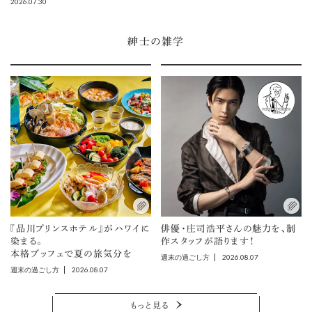
2026.07.30
紳士の雑学
『品川プリンスホテル』がハワイに
俳優・庄司浩平さんの魅力を、制
染まる。
作スタッフが語ります！
本格ブッフェで夏の旅気分を
2026.08.07
週末の過ごし方
2026.08.07
週末の過ごし方
もっと見る