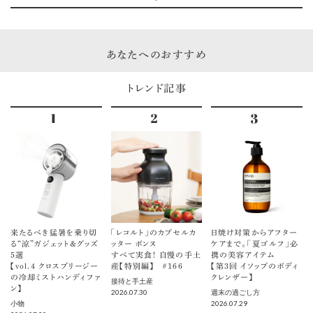
あなたへのおすすめ
トレンド記事
来たるべき猛暑を乗り切
「レコルト」のカプセルカ
日焼け対策からアフター
る“涼”ガジェット＆グッズ
ッター ボンヌ
ケアまで。「夏ゴルフ」必
5選
すべて実食！ 自慢の手土
携の美容アイテム
【vol.４ クロスブリージー
産【特別編】 ＃166
【第3回 イソップのボディ
の冷却ミストハンディファ
クレンザー】
接待と手土産
ン】
2026.07.30
週末の過ごし方
2026.07.29
小物