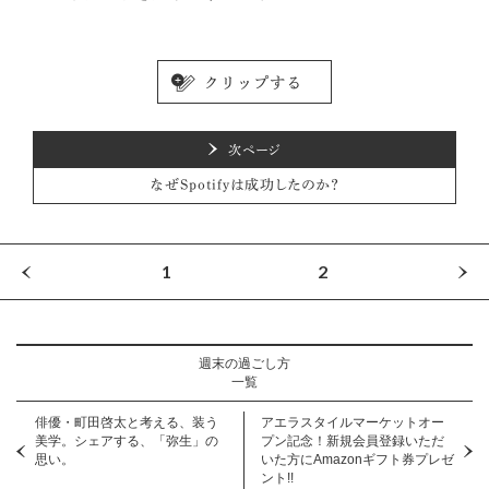
次ページ
なぜSpotifyは成功したのか？
1
2
週末の過ごし方
一覧
俳優・町田啓太と考える、装う
アエラスタイルマーケットオー
美学。シェアする、「弥生」の
プン記念！新規会員登録いただ
思い。
いた方にAmazonギフト券プレゼ
ント!!