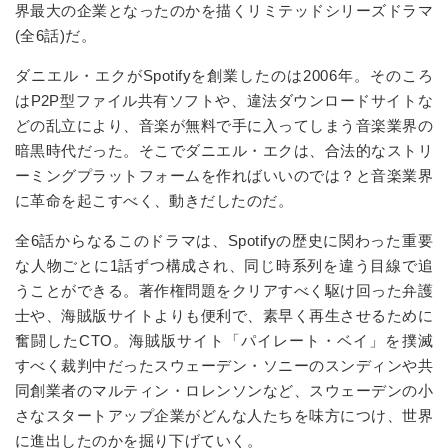
界最大の企業となったのかを描くリミテッドシリーズドラマ
(全6話)だ。
ダニエル・エクがSpotifyを創業したのは2006年。そのころ
はP2P型ファイル共有ソフトや、違法ダウンロードサイトな
どの乱立により、音楽が無料で手に入ってしまう音楽業界の
暗黒時代だった。そこでダニエル・エクは、合法的なストリ
ーミングプラットフォームを作ればいいのでは？と音楽業界
に革命を起こすべく、動きだしたのだ。
全6話からなるこのドラマは、Spotifyの歴史に関わった重要
な人物ごとに1話ずつ構成され、同じ時系列を違う目線で追
うことができる。著作権問題をクリアすべく駆け回った弁護
士や、海賊版サイトよりも便利で、素早く再生させるために
奮闘したCTO。海賊版サイト「パイレート・ベイ」を撲滅
すべく裁判中だったスウェーデン・ソニーのスンディンや共
同創業者のマルティン・ロレンソンなど、スウェーデンの小
さなスタートアップ企業がどんな人たちを味方につけ、世界
に進出したのかを掘り下げていく。