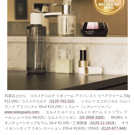
写真右上から コスメデコルテ リポソーム アドバンスト リペアクリーム 50g
¥11,000／コスメデコルテ（
0120-763-325
）、シスレー エコロジカル コムパ
ウンド アドバンスト 60㎖ ¥19,250／シスレー（シスレージャパン
www.sisleyparis.com
）、エルメス ルージュ エルメス ボーム ドゥ ソワン プ
ール レ レーヴル ¥9,020／エルメスジャポン（
03-3569-3300
）、IROIKU ス
キンチューンナップセラム 18㎖ ¥2,200／三省製薬（
0120-12-1619
）、オサ
ジ センシティブ スキン ローション 150㎖ ¥3,630／OSAJI（
0120-977-948
）