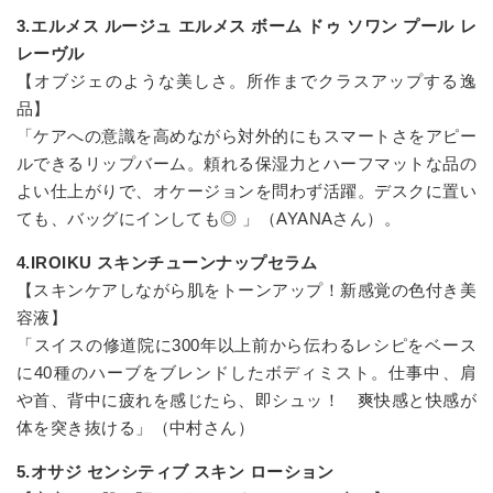
3.エルメス ルージュ エルメス ボーム ドゥ ソワン プール レ
レーヴル
【オブジェのような美しさ。所作までクラスアップする逸
品】
「ケアへの意識を高めながら対外的にもスマートさをアピー
ルできるリップバーム。頼れる保湿力とハーフマットな品の
よい仕上がりで、オケージョンを問わず活躍。デスクに置い
ても、バッグにインしても◎ 」（AYANAさん）。
4.IROIKU スキンチューンナップセラム
【スキンケアしながら肌をトーンアップ！新感覚の色付き美
容液】
「スイスの修道院に300年以上前から伝わるレシピをベース
に40種のハーブをブレンドしたボディミスト。仕事中、肩
や首、背中に疲れを感じたら、即シュッ！ 爽快感と快感が
体を突き抜ける」（中村さん）
5.オサジ センシティブ スキン ローション