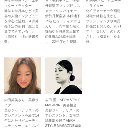
松本千登世さん エデ
宮下美彩子さん 伊勢
AYANAさん ビューテ
ィター・ライター
丹新宿店 メンズ館コス
ィライター
雑誌や単行本などで美
メティクス バイヤー
化粧品メーカー企画開
容や人物インタビュー
伊勢丹新宿店 本館地下
発職の経験を生かし、
を中心に活動。４月発
２階 ビューティアポセ
ブランディングや商品
売予定の新刊『顔は言
カリー、同本館１階化
開発にも関わる。2021
葉でできている！』
粧品や台湾新光三越で
年『「美しい」のもの
（講談社）ほか著書多
の化粧品領域を経験
さし』（双葉社）を上
数。
し、22年度から現職。
梓。
内田芙美さん 美容ラ
吉田 愛 AERA STYLE
イター
MAGAZINE美容担当
美容ジャーナリストの
美容ジャーナリストの
アシスタントを経て14
アシスタント、女性誌
年にわたりビューティ
編集部を経てAERA
エディター、エキスパ
STYLE MAGAZINE編集