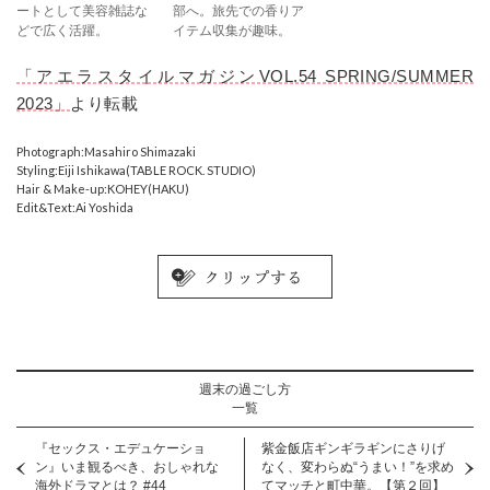
ートとして美容雑誌な
部へ。旅先での香りア
どで広く活躍。
イテム収集が趣味。
「アエラスタイルマガジンVOL.54 SPRING/SUMMER
2023」
より転載
Photograph:Masahiro Shimazaki
Styling:Eiji Ishikawa(TABLE ROCK. STUDIO)
Hair & Make-up:KOHEY(HAKU)
Edit&Text:Ai Yoshida
週末の過ごし方
一覧
『セックス・エデュケーショ
紫金飯店ギンギラギンにさりげ
ン』いま観るべき、おしゃれな
なく、変わらぬ“うまい！”を求め
海外ドラマとは？ #44
てマッチと町中華。【第２回】