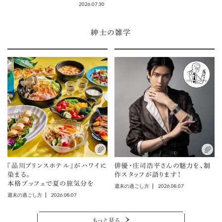
2026.07.30
紳士の雑学
『品川プリンスホテル』がハワイに
俳優・庄司浩平さんの魅力を、制
染まる。
作スタッフが語ります！
本格ブッフェで夏の旅気分を
2026.08.07
週末の過ごし方
2026.08.07
週末の過ごし方
もっと見る