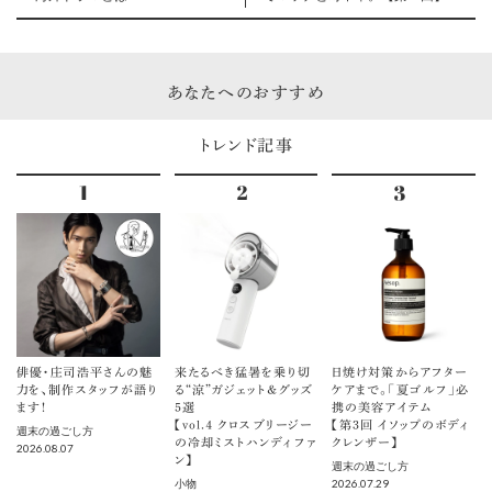
あなたへのおすすめ
トレンド記事
俳優・庄司浩平さんの魅
来たるべき猛暑を乗り切
日焼け対策からアフター
力を、制作スタッフが語り
る“涼”ガジェット＆グッズ
ケアまで。「夏ゴルフ」必
ます！
5選
携の美容アイテム
【vol.４ クロスブリージー
【第3回 イソップのボディ
週末の過ごし方
の冷却ミストハンディファ
クレンザー】
2026.08.07
ン】
週末の過ごし方
2026.07.29
小物