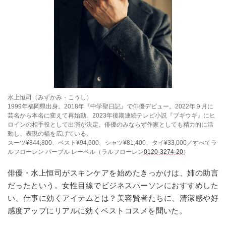
水上恒司（みずかみ・こうし）
1999年福岡県出身。2018年『中学聖日記』で俳優デビュー。2022年９月に
芸名から本名に変えて再始動。2023年後期連続テレビ小説『ブギウギ』にヒ
ロインの相手役として出演が決定。俳優のみならず作家としても精力的に活
動し、表現の幅を広げている。
スーツ¥844,800、ベスト¥94,600、シャツ¥81,400、タイ¥33,000／すべてラ
ルフローレン パープル レーベル（ラルフローレン
0120-3274-20
）
俳優・水上恒司がスキンケアを始めたきっかけは、姉の助言
だったという。女性目線でビジネスパーソンにおすすめした
い、仕事に効くアイテムとは？美容賢者たちに、清潔感や好
感度アップにリアルに効くベストコスメを聞いた。