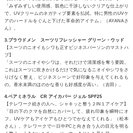
「みずみずしい使用感、肌色に干渉しないクリアな仕上がり
で、UVクリームのネガティブ要素を払拭。特に男性のUVケ
アのハードルをぐんと下げた革命的アイテム」（AYANAさ
ん）。
3.プラウドメン スーツリフレッシャー グリーン・ウッド
【スーツのニオイもシワも正すビジネスパーソンのマストハ
ブ】
「スーツのニオイやシワは、それだけで清潔感を奪う要因。
これはスーツに吹きかけるだけで気になるニオイやシワをさ
りげなく整え、ビジネスシーンで好印象を与えてくれるも
の。香水未満のほのかな香りも好感度が高い」（吉田）。
4.ベアミネラル CR アイカバー ジェル SPF25
【テレワーク続きの人へ。シャキッと整う２IN１アイケア】
「目の下のクマを自然にカバーして、疲れ印象を瞬時にオ
フ。UVケアもアイケアもひとつでかなえてくれる」（松本
さん）。テレワークで一日中PCと向き合う人の目元を明る