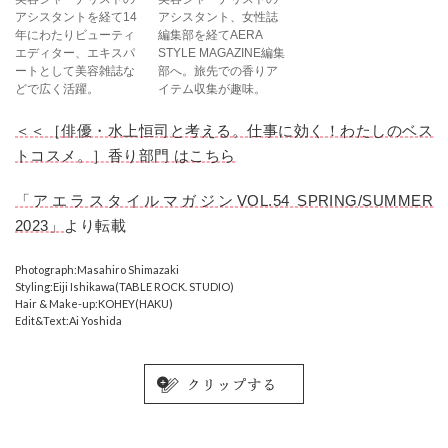
アシスタントを経て14
アシスタント、女性誌
年にわたりビューティ
編集部を経てAERA
エディター、エキスパ
STYLE MAGAZINE編集
ートとして美容雑誌な
部へ。旅先での香りア
どで広く活躍。
イテム収集が趣味。
＜＜［俳優・水上恒司と考える。仕事に効く！わたしのベス
トコスメ。］香り部門 はこちら
「アエラスタイルマガジンVOL.54 SPRING/SUMMER
2023」
より転載
Photograph:Masahiro Shimazaki
Styling:Eiji Ishikawa(TABLE ROCK. STUDIO)
Hair & Make-up:KOHEY(HAKU)
Edit&Text:Ai Yoshida