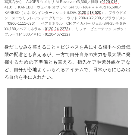
写真右から AUGER ツメキリ Ｍ Revolver ¥3,300／貝印（
0120-016-
410
）、KANEBO ヴェイル オブ デイ SPF50・PA＋＋＋ 40g ¥5,500／
KANEBO（カネボウインターナショナルDiV.
0120-518-520
）、プラウドメ
ン スーツリフレッシャー グリーン・ウッド 200㎖ ¥2,200／プラウドメン
（
0800-1111-636
）、ベアミネラル CR アイカバー ジェル SPF25 全５色
¥4,180／ベアミネラル（
0120-24-2273
）、リファ ビューテック スポット
ブルー ¥14,300／MTG（
0120-467-222
）
身だしなみを整えること＝ビジネスを共にする相手への最低
限の配慮とも言えるが、一方で自分自身の実力を最大限に発
揮するための下準備とも言える。指先ケアや紫外線ケアな
ど、自分が心地よくいられるアイテムで、日常からにじみ出
る自信を手に入れたい。