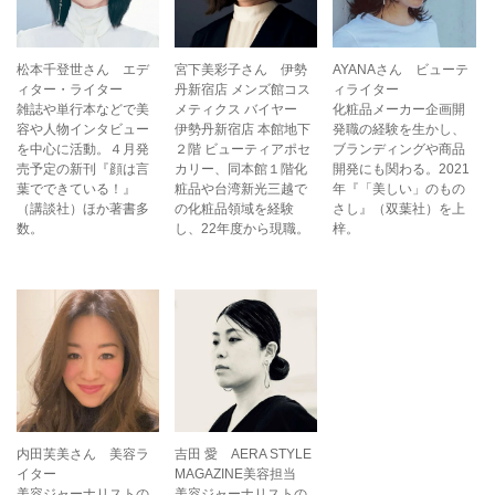
松本千登世さん エデ
宮下美彩子さん 伊勢
AYANAさん ビューテ
ィター・ライター
丹新宿店 メンズ館コス
ィライター
雑誌や単行本などで美
メティクス バイヤー
化粧品メーカー企画開
容や人物インタビュー
伊勢丹新宿店 本館地下
発職の経験を生かし、
を中心に活動。４月発
２階 ビューティアポセ
ブランディングや商品
売予定の新刊『顔は言
カリー、同本館１階化
開発にも関わる。2021
葉でできている！』
粧品や台湾新光三越で
年『「美しい」のもの
（講談社）ほか著書多
の化粧品領域を経験
さし』（双葉社）を上
数。
し、22年度から現職。
梓。
内田芙美さん 美容ラ
吉田 愛 AERA STYLE
イター
MAGAZINE美容担当
美容ジャーナリストの
美容ジャーナリストの