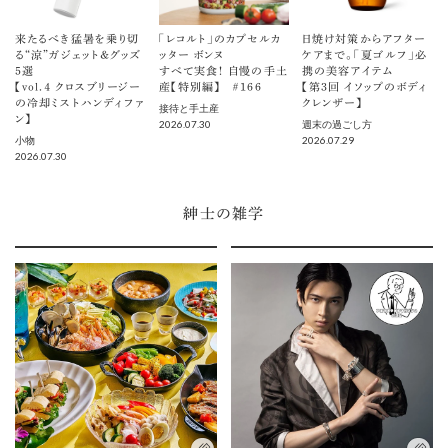
来たるべき猛暑を乗り切
「レコルト」のカプセルカ
日焼け対策からアフター
る“涼”ガジェット＆グッズ
ッター ボンヌ
ケアまで。「夏ゴルフ」必
5選
すべて実食！ 自慢の手土
携の美容アイテム
【vol.４ クロスブリージー
産【特別編】 ＃166
【第3回 イソップのボディ
の冷却ミストハンディファ
クレンザー】
接待と手土産
ン】
2026.07.30
週末の過ごし方
2026.07.29
小物
2026.07.30
紳士の雑学