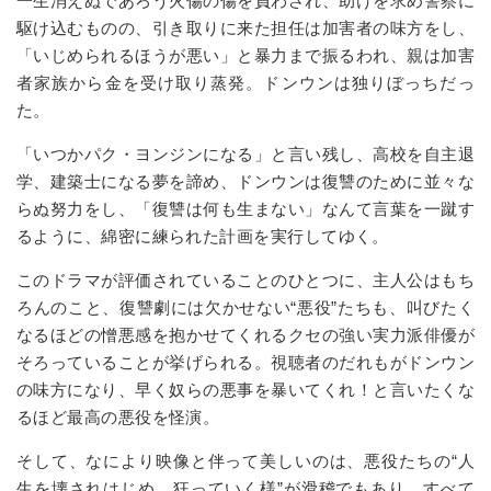
一生消えぬであろう火傷の傷を負わされ、助けを求め警察に
駆け込むものの、引き取りに来た担任は加害者の味方をし、
「いじめられるほうが悪い」と暴力まで振るわれ、親は加害
者家族から金を受け取り蒸発。ドンウンは独りぼっちだっ
た。
「いつかパク・ヨンジンになる」と言い残し、高校を自主退
学、建築士になる夢を諦め、ドンウンは復讐のために並々な
らぬ努力をし、「復讐は何も生まない」なんて言葉を一蹴す
るように、綿密に練られた計画を実行してゆく。
このドラマが評価されていることのひとつに、主人公はもち
ろんのこと、復讐劇には欠かせない“悪役”たちも、叫びたく
なるほどの憎悪感を抱かせてくれるクセの強い実力派俳優が
そろっていることが挙げられる。視聴者のだれもがドンウン
の味方になり、早く奴らの悪事を暴いてくれ！と言いたくな
るほど最高の悪役を怪演。
そして、なにより映像と伴って美しいのは、悪役たちの“人
生を壊されはじめ、狂っていく様”が滑稽でもあり、すべて