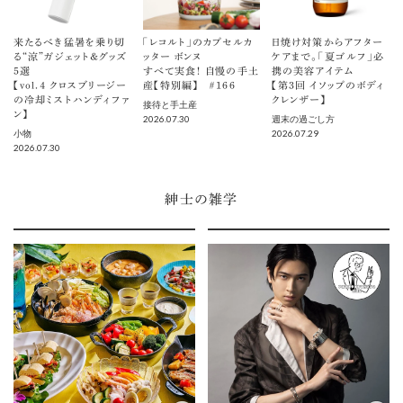
来たるべき猛暑を乗り切
「レコルト」のカプセルカ
日焼け対策からアフター
る“涼”ガジェット＆グッズ
ッター ボンヌ
ケアまで。「夏ゴルフ」必
5選
すべて実食！ 自慢の手土
携の美容アイテム
【vol.４ クロスブリージー
産【特別編】 ＃166
【第3回 イソップのボディ
の冷却ミストハンディファ
クレンザー】
接待と手土産
ン】
2026.07.30
週末の過ごし方
2026.07.29
小物
2026.07.30
紳士の雑学