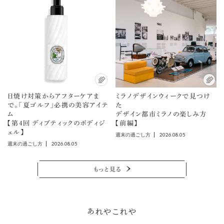
日焼け対策からアフターケアま
ミラノデザインウィークで見つけ
で。「夏ゴルフ」必携の美容アイテ
た
ム
デザイン都市ミラノの楽しみ方
【第4回 ディプティックのボディジ
【前編】
ェル】
2026.08.05
週末の過ごし方
2026.08.05
週末の過ごし方
もっと見る
あれやこれや