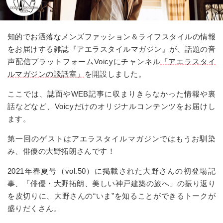
知的でお洒落なメンズファッション＆ライフスタイルの情報
をお届けする雑誌『アエラスタイルマガジン』が、話題の音
声配信プラットフォーム
Voicy
にチャンネル
「アエラスタイ
ルマガジンの談話室」
を開設しました。
ここでは、誌面や
WEB
記事に収まりきらなかった情報や裏
話などなど、
Voicy
だけのオリジナルコンテンツをお届けし
ます。
第一回のゲストはアエラスタイルマガジンではもうお馴染
み、俳優の大野拓朗さんです！
2021年春夏号（
vol.50
）に掲載された大野さんの初登場記
事、「俳優・大野拓朗、美しい神戸建築の旅へ」の振り返り
を皮切りに、大野さんの“いま”を知ることができるトークが
盛りだくさん。