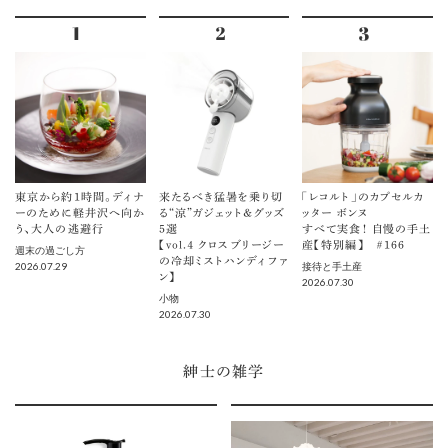
東京から約1時間。ディナ
来たるべき猛暑を乗り切
「レコルト」のカプセルカ
ーのために軽井沢へ向か
る“涼”ガジェット＆グッズ
ッター ボンヌ
う、大人の逃避行
5選
すべて実食！ 自慢の手土
【vol.４ クロスブリージー
産【特別編】 ＃166
週末の過ごし方
の冷却ミストハンディファ
2026.07.29
接待と手土産
ン】
2026.07.30
小物
2026.07.30
紳士の雑学