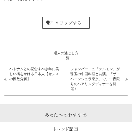
週末の過ごし方
一覧
ベトナムとの記念すべき年に美
シャンパーニュ「テルモン」が
しい橋をかける日本人【センス
珠玉の中国料理と共演。「ザ・
の因数分解】
ペニンシュラ東京」で、一夜限
りのペアリングディナーを開
催！
あなたへのおすすめ
トレンド記事