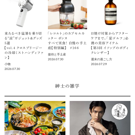
来たるべき猛暑を乗り切
「レコルト」のカプセルカ
日焼け対策からアフター
る“涼”ガジェット＆グッズ
ッター ボンヌ
ケアまで。「夏ゴルフ」必
5選
すべて実食！ 自慢の手土
携の美容アイテム
【vol.４ クロスブリージー
産【特別編】 ＃166
【第3回 イソップのボディ
の冷却ミストハンディファ
クレンザー】
接待と手土産
ン】
2026.07.30
週末の過ごし方
2026.07.29
小物
2026.07.30
紳士の雑学