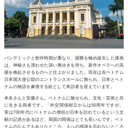
パンデミックと創作時期が重なり、困難を極め誕生した漆画
は、神秘さも漂わせた深い奥ゆきを持ち、新作オペラへの高
揚を喚起させるものへと仕上がりました。現在は在ベトナム
日本国大使公邸のエントランスホールに飾られ、日本とベト
ナムの物語を象徴する絵として来訪者を迎えています。
本名さんと安藤さん。ベトナムに魅せられ、文化・芸術と共
に生きる両者です。「外交関係樹立からは50周年ですが、
実は700年代にベトナムの僧侶が日本を訪れているという文
献の記述があるほど、両国の関係はとても長いんです。ベト
ナムのなんでもありなところ、人への感謝を忘れないところ