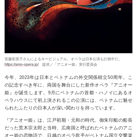
安藤彩英子さんによるキービジュアル。オペラは日本公演も計画中だ。
https://anio-opera.jp/
提供／「アニオー姫」実行委員会
今年、2023年は日本とベトナムの外交関係樹立50周年。こ
の記念すべき年に、両国を舞台にした新作オペラ『アニオー
姫』が誕生します。9月にベトナムの首都・ハノイにあるオ
ペラハウスにて初上演されるこの公演には、ベトナムに魅せ
られたふたりの日本人が深い関わりを持っています。
『アニオー姫』は、江戸初期・元和の時代、御朱印船の船長
だった荒木宗太郎と当時、広南国と呼ばれたベトナムのアニ
オー姫の恋物語で、日越のオペラ歌手がベトナム国立交響楽