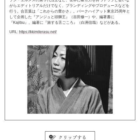
ゾン・エルメスの第５代当主など、世界に吸引力を持つトップと会いな
がらエディトリアルだけでなく、ブランディングやプロデュースなどを
行う。合言葉は「これからの豊かさ」。パークハイアット東京25周年と
して企画した『アンジュと頭獅王』（吉田修一）や、編著書に
『Kajitsu』、編著に『旅する舌ごころ』（白洲信哉）などがある。
URL:
https://kkimiterasu.net/