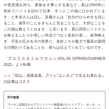
や美意識を持ち、家族を大事にする姿など…私は2000年に
初めてハノイを訪れて以来、ずっとこの地にひかれていま
す」と本名さんは話し、安藤さんは「自分のひらめきを信じ
ること、相手のことをきちんと見ることなど、大切なことを
この国は教えてくれます」と言います。異口同音にベトナム
を称えるふたりが美しい作品でつなぐ友好の形…。紛争耐え
ず、不安が広がる今の世界に、友好こそが最大で最高の国同
士の関わりであることを、彼らは伝えてくれているのです。
「
アエラスタイルマガジンVOL.54 SPRING/SUMMER
2023
」より転載
＜＜『松山・道後温泉、アート“エンタメ”で生まれ変わる』
の記事はコチラ
田中敏惠
ブータン現国王からアマンリゾーツ創業者のエイドリアン・ゼッカ、メ