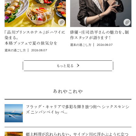
『品川プリンスホテル』がハワイに
俳優・庄司浩平さんの魅力を、制
染まる。
作スタッフが語ります！
本格ブッフェで夏の旅気分を
2026.08.07
週末の過ごし方
2026.08.07
週末の過ごし方
もっと見る
あれやこれや
フラッグ・キャリアで多彩な輝き放つ街へ シックスセンシ
ズ ニンバンベイ by ベ...
郷土料理が忘れられない、サイゴン川に浮かぶように立つ