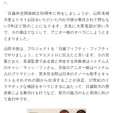
た。
「日越外交関係樹立50周年に何をしましょうか。山田滝雄
大使よりそうお話をいただいたのが大使が着任されて間もな
い3年ほど前のことになります。文化に大変造詣が深い方
で、その後ほどなくして、アニオー姫のオペラにしようとま
とまりました」
山田大使は、プロジェクトを「日越フィフティ・フィフティ
でやりましょう」とマエストロに伝えたと言います。その言
葉どおり、音楽監督である彼と伴走する作曲者はベトナム人
のチャン・マィン・フンさん、主役のアニオー姫はベトナム
人のプリマドンナ、荒木宗太郎は日本のテノール歌手とキャ
ストもそれぞれの国から出演することが決定。17世紀のド
ラマチックな物語をオペラにするにあたって、日越双方の歴
史家による裏付けも行うなど、双方の協力のもと初演に向け
て進行中です。