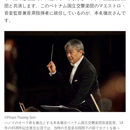
団と共演します。このベトナム国立交響楽団のマエストロ・
音楽監督兼首席指揮者に就任しているのが、本名徹次さんで
す。
©Pham Truong Son
ハノイのオペラ座を拠点とする本名徹次ベトナム国立交響楽団音楽監督。18
年の45周年記念東京公演では、当時の天皇皇后両陛下の前でタクトを振っ