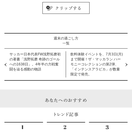
週末の過ごし方
一覧
サッカー日本代表FW浅野拓磨初
飲料体験イベントを、7月3日(月)
の著書「浅野拓磨 奇跡のゴール
まで開催！ザ・マッカラン ハー
への1638日」。4年半の力戦奮
モニーコレクションの第2弾、
闘を辿る感動の物語
「インテンスアラビカ」が数量
限定で発売。
あなたへのおすすめ
トレンド記事