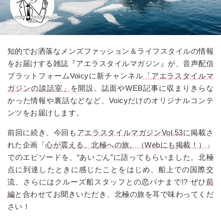
知的でお洒落なメンズファッション＆ライフスタイルの情報
をお届けする雑誌『アエラスタイルマガジン』が、音声配信
プラットフォーム
Voicy
に新チャンネル
「アエラスタイルマ
ガジンの談話室」
を開設。誌面や
WEB
記事に収まりきらな
かった情報や裏話などなど、
Voicy
だけのオリジナルコンテ
ンツをお届けします。
前回に続き、今回も
アエラスタイルマガジンVol.53
に掲載さ
れた企画「
心が震える、北極への旅。（Webにも掲載！）
」
でのエピソードを、“あいごん”に語ってもらいました。北極
点に到達したときに感じたことをはじめ、船上での国際交
流、さらにはクルーズ船スタッフとの恋バナまで
!?
ぜひ
前
編
と合わせてお聞きいただき、北極の旅を耳で味わってくだ
さい！