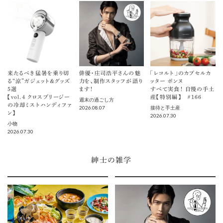
来たるべき猛暑を乗り切
俳優・庄司浩平さんの魅
「レコルト」のカプセルカ
る“涼”ガジェット＆グッズ
力を、制作スタッフが語り
ッター ボンヌ
5選
ます！
すべて実食！ 自慢の手土
【vol.４ クロスブリージー
産【特別編】 ＃166
週末の過ごし方
の冷却ミストハンディファ
2026.08.07
接待と手土産
ン】
2026.07.30
小物
2026.07.30
紳士の雑学