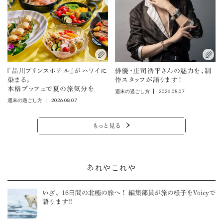
『品川プリンスホテル』がハワイに
俳優・庄司浩平さんの魅力を、制
染まる。
作スタッフが語ります！
本格ブッフェで夏の旅気分を
2026.08.07
週末の過ごし方
2026.08.07
週末の過ごし方
もっと見る
あれやこれや
いざ、16日間の北極の旅へ！ 編集部員が旅の様子をVoicyで
語ります!!