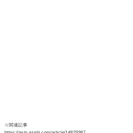
☆関連記事
https://asm.asahi.com/article/14829987