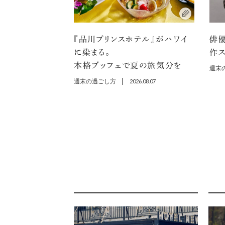
『品川プリンスホテル』がハワイ
俳
に染まる。
作ス
本格ブッフェで夏の旅気分を
週末
週末の過ごし方
2026.08.07