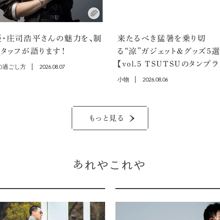
優・庄司浩平さんの魅力を、制
来たるべき猛暑を乗り切
タッフが語ります！
る“涼”ガジェット＆グッズ5
【vol.5 TSUTSUのタンブ
の過ごし方
2026.08.07
小物
2026.08.06
もっと見る
あれやこれや