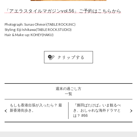
「アエラスタイルマガジンvol.56」ご予約はこちらから
Photograph: Sunao Ohmori(TABLE ROCK.INC)
Styling: Eiji Ishikawa(TABLE ROCK.STUDIO)
Hair & Make-up: KOHEY(HAKU)
週末の過ごし方
一覧
もしも香港出張が入ったら？ 最
『鴉羽ばたけば』いま観るべ
新香港街歩き。
き、おしゃれな海外ドラマと
は？ #66