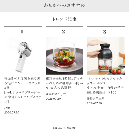
あなたへのおすすめ
トレンド記事
来たるべき猛暑を乗り切
東京から約1時間。ディナ
「レコルト」のカプセルカ
る“涼”ガジェット＆グッズ
ーのために軽井沢へ向か
ッター ボンヌ
5選
う、大人の逃避行
すべて実食！ 自慢の手土
【vol.４ クロスブリージー
産【特別編】 ＃166
週末の過ごし方
の冷却ミストハンディファ
2026.07.29
接待と手土産
ン】
2026.07.30
小物
2026.07.30
紳士の雑学