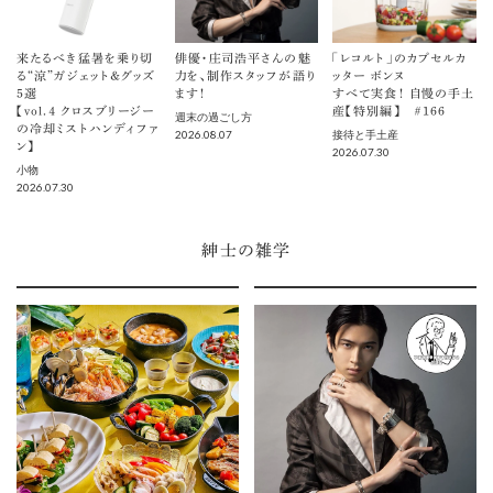
来たるべき猛暑を乗り切
俳優・庄司浩平さんの魅
「レコルト」のカプセルカ
る“涼”ガジェット＆グッズ
力を、制作スタッフが語り
ッター ボンヌ
5選
ます！
すべて実食！ 自慢の手土
【vol.４ クロスブリージー
産【特別編】 ＃166
週末の過ごし方
の冷却ミストハンディファ
2026.08.07
接待と手土産
ン】
2026.07.30
小物
2026.07.30
紳士の雑学