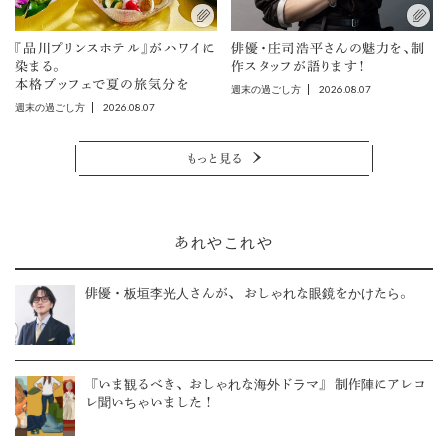
『品川プリンスホテル』がハワイに
俳優・庄司浩平さんの魅力を、制
染まる。
作スタッフが語ります！
本格ブッフェで夏の旅気分を
2026.08.07
週末の過ごし方
2026.08.07
週末の過ごし方
もっと見る
あれやこれや
俳優・板垣李光人さんが、 おしゃれな眼鏡をかけたら。
『いま観るべき、おしゃれな海外ドラマ』 制作陣にアレコ
レ聞いちゃいました！