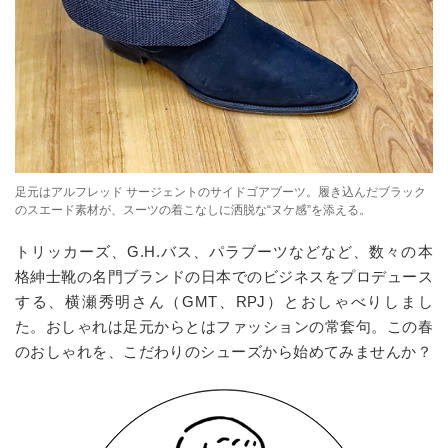
足元はアルフレッド サージェントのサイドゴアブーツ。履き込んだブラック
のスエード素材が、スーツの着こなしに洒脱な“ヌケ感”を添える。
トリッカーズ、
G.H.
バス、パラブーツなどなど、数々の本
格紳士靴の名門ブランドの日本でのビジネスをプロデュース
する、横瀬秀明さん（
GMT
、
RPJ
）とおしゃべりしまし
た。おしゃれは足元からとはファッションの常套句。この春
のおしゃれを、こだわりのシューズから始めてみませんか？