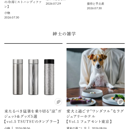
の冷却ミストハンディファ
2026.07.29
接待と手土産
ン】
2026.07.30
小物
2026.07.30
紳士の雑学
来たるべき猛暑を乗り切る“涼”ガ
愛犬と過ごす“ワンダフル”なラグ
ジェット＆グッズ5選
ジュアリーホテル
【vol.5 TSUTSUのタンブラー】
【Vol.1 フェアモント東京】
2026.08.06
2026.08.06
小物
週末の過ごし方