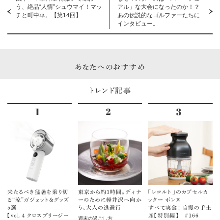
う、絶品“人情”シュウマイ！マッ
アル」な大会になったのか！？
チと町中華。【第14回】
あの伝説的なゴルファーたちに
インタビュー。
あなたへのおすすめ
トレンド記事
来たるべき猛暑を乗り切
東京から約1時間。ディナ
「レコルト」のカプセルカ
る“涼”ガジェット＆グッズ
ーのために軽井沢へ向か
ッター ボンヌ
5選
う、大人の逃避行
すべて実食！ 自慢の手土
【vol.４ クロスブリージー
産【特別編】 ＃166
週末の過ごし方