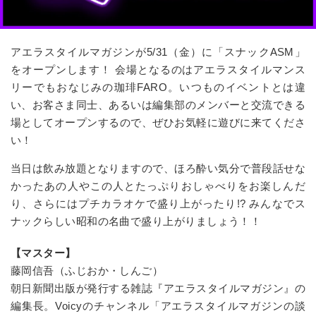
アエラスタイルマガジンが
5/31
（金）に「スナック
ASM
」
をオープンします！ 会場となるのはアエラスタイルマンス
リーでもおなじみの珈琲
FARO
。いつものイベントとは違
い、お客さま同士、あるいは編集部のメンバーと交流できる
場としてオープンするので、ぜひお気軽に遊びに来てくださ
い！
当日は飲み放題となりますので、ほろ酔い気分で普段話せな
かったあの人やこの人とたっぷりおしゃべりをお楽しんだ
り、さらにはプチカラオケで盛り上がったり
!?
みんなでス
ナックらしい昭和の名曲で盛り上がりましょう！！
【マスター】
藤岡信吾（ふじおか・しんご）
朝日新聞出版が発行する雑誌『アエラスタイルマガジン』の
編集長。Voicyのチャンネル「アエラスタイルマガジンの談