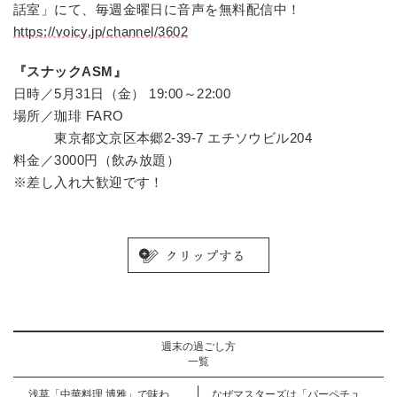
話室」にて、毎週金曜日に音声を無料配信中！
https://voicy.jp/channel/3602
『スナックASM』
日時／5月31日（金） 19:00～22:00
場所／珈琲 FARO
東京都文京区本郷2-39-7 エチソウビル204
料金／3000円（飲み放題）
※差し入れ大歓迎です！
週末の過ごし方
一覧
浅草「中華料理 博雅」で味わ
なぜマスターズは「パーペチュ