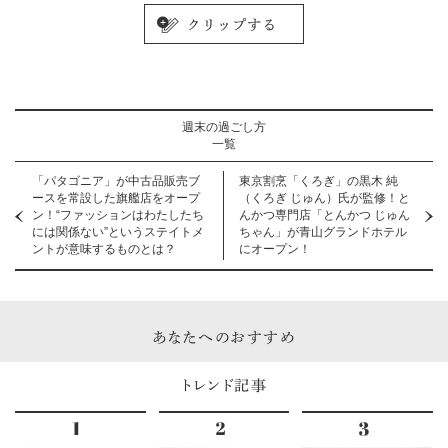
週末の過ごし方
一覧
「パタゴニア」が中古品販売ブ
東京割烹「くろぎ」の黒木 純
ースを常設した旗艦店をオープ
（くろぎ じゅん）氏が監修！と
ン！“ファッションはわたしたち
んかつ専門店「とんかつ じゅん
には関係ない”というステイトメ
ちゃん」が青山グランドホテル
ントが意味するものとは？
にオープン！
あなたへのおすすめ
トレンド記事