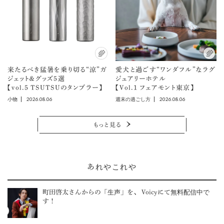
来たるべき猛暑を乗り切る“涼”ガ
愛犬と過ごす“ワンダフル”なラグ
ジェット＆グッズ5選
ジュアリーホテル
【vol.5 TSUTSUのタンブラー】
【Vol.1 フェアモント東京】
2026.08.06
2026.08.06
小物
週末の過ごし方
もっと見る
あれやこれや
町田啓太さんからの「生声」を、 Voicyにて無料配信中で
す！