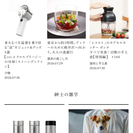
来たるべき猛暑を乗り切
東京から約1時間。ディナ
「レコルト」のカプセルカ
る“涼”ガジェット＆グッズ
ーのために軽井沢へ向か
ッター ボンヌ
5選
う、大人の逃避行
すべて実食！ 自慢の手土
【vol.４ クロスブリージー
産【特別編】 ＃166
週末の過ごし方
の冷却ミストハンディファ
2026.07.29
接待と手土産
ン】
2026.07.30
小物
2026.07.30
紳士の雑学