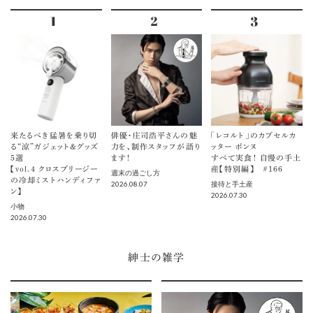
来たるべき猛暑を乗り切
俳優・庄司浩平さんの魅
「レコルト」のカプセルカ
る“涼”ガジェット＆グッズ
力を、制作スタッフが語り
ッター ボンヌ
5選
ます！
すべて実食！ 自慢の手土
【vol.４ クロスブリージー
産【特別編】 ＃166
週末の過ごし方
の冷却ミストハンディファ
2026.08.07
接待と手土産
ン】
2026.07.30
小物
2026.07.30
紳士の雑学