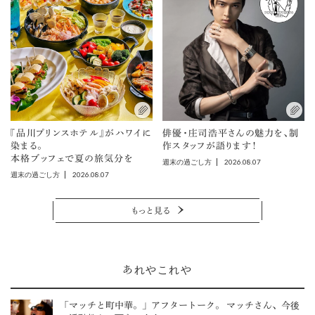
『品川プリンスホテル』がハワイに
俳優・庄司浩平さんの魅力を、制
染まる。
作スタッフが語ります！
本格ブッフェで夏の旅気分を
2026.08.07
週末の過ごし方
2026.08.07
週末の過ごし方
もっと見る
あれやこれや
「マッチと町中華。」アフタートーク。 マッチさん、今後