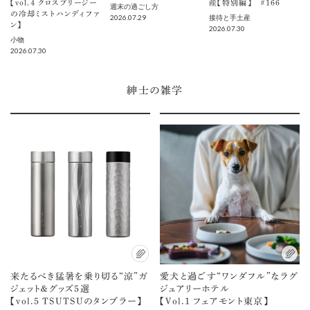
【vol.４ クロスブリージー
産【特別編】 ＃166
週末の過ごし方
の冷却ミストハンディファ
2026.07.29
接待と手土産
ン】
2026.07.30
小物
2026.07.30
紳士の雑学
来たるべき猛暑を乗り切る“涼”ガ
愛犬と過ごす“ワンダフル”なラグ
ジェット＆グッズ5選
ジュアリーホテル
【vol.5 TSUTSUのタンブラー】
【Vol.1 フェアモント東京】