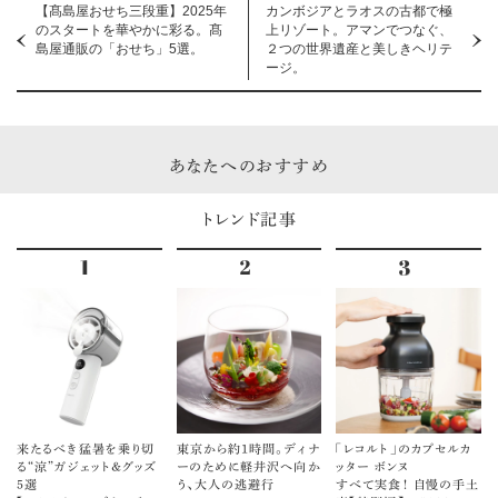
【髙島屋おせち三段重】2025年
カンボジアとラオスの古都で極
のスタートを華やかに彩る。髙
上リゾート。アマンでつなぐ、
島屋通販の「おせち」5選。
２つの世界遺産と美しきヘリテ
ージ。
あなたへのおすすめ
トレンド記事
来たるべき猛暑を乗り切
東京から約1時間。ディナ
「レコルト」のカプセルカ
る“涼”ガジェット＆グッズ
ーのために軽井沢へ向か
ッター ボンヌ
5選
う、大人の逃避行
すべて実食！ 自慢の手土