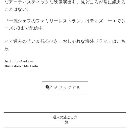
なアーティスティックな映像演出も、見どころが常に絶える
ことはない。
『一流シェフのファミリーレストラン』はディズニー＋でシ
ーズン
3
まで配信中。
＜＜過去の「いま観るべき、おしゃれな海外ドラマ」はこち
ら
Text：Jun Ayukawa
Illustration：Mai Endo
週末の過ごし方
一覧