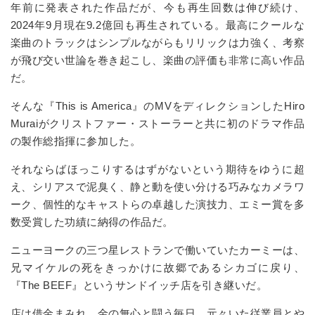
年前に発表された作品だが、今も再生回数は伸び続け、
2024
年
9
月現在
9.2
億回も再生されている。最高にクールな
楽曲のトラックはシンプルながらもリリックは力強く、考察
が飛び交い世論を巻き起こし、楽曲の評価も非常に高い作品
だ。
そんな『
This is America
』の
MV
をディレクションした
Hiro
Murai
がクリストファー・ストーラーと共に初のドラマ作品
の製作総指揮に参加した。
それならばほっこりするはずがないという期待をゆうに超
え、シリアスで泥臭く、静と動を使い分ける巧みなカメラワ
ーク、個性的なキャストらの卓越した演技力、エミー賞を多
数受賞した功績に納得の作品だ。
ニューヨークの三つ星レストランで働いていたカーミーは、
兄マイケルの死をきっかけに故郷であるシカゴに戻り、
『
The BEEF
』というサンドイッチ店を引き継いだ。
店は借金まみれ、金の無心と闘う毎日、元々いた従業員とや