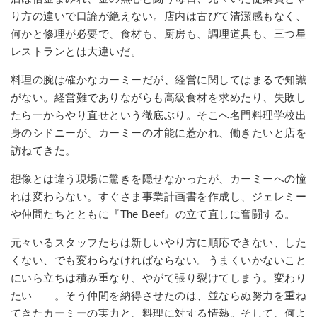
り方の違いで口論が絶えない。店内は古びて清潔感もなく、
何かと修理が必要で、食材も、厨房も、調理道具も、三つ星
レストランとは大違いだ。
料理の腕は確かなカーミーだが、経営に関してはまるで知識
がない。経営難でありながらも高級食材を求めたり、失敗し
たら一からやり直せという徹底ぶり。そこへ名門料理学校出
身のシドニーが、カーミーの才能に惹かれ、働きたいと店を
訪ねてきた。
想像とは違う現場に驚きを隠せなかったが、カーミーへの憧
れは変わらない。すぐさま事業計画書を作成し、ジェレミー
や仲間たちとともに『
The Beef
』の立て直しに奮闘する。
元々いるスタッフたちは新しいやり方に順応できない、した
くない、でも変わらなければならない。うまくいかないこと
にいら立ちは積み重なり、やがて張り裂けてしまう。変わり
たい――。そう仲間を納得させたのは、並ならぬ努力を重ね
てきたカーミーの実力と、料理に対する情熱。そして、何よ