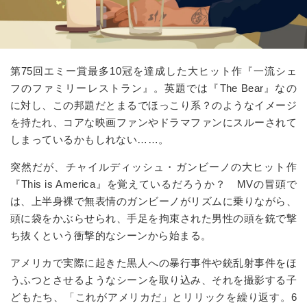
第
75
回エミー賞最多
10
冠を達成した大ヒット作『一流シェ
フのファミリーレストラン』。英題では『
The Bear
』なの
に対し、この邦題だとまるでほっこり系？のようなイメージ
を持たれ、コアな映画ファンやドラマファンにスルーされて
しまっているかもしれない……。
突然だが、チャイルディッシュ・ガンビーノの大ヒット作
『
This is America
』を覚えているだろうか？ MVの冒頭で
は、上半身裸で無表情のガンビーノがリズムに乗りながら、
頭に袋をかぶらせられ、手足を拘束された男性の頭を銃で撃
ち抜くという衝撃的なシーンから始まる。
アメリカで実際に起きた黒人への暴行事件や銃乱射事件をほ
うふつとさせるようなシーンを取り込み、それを撮影する子
どもたち、「これがアメリカだ」とリリックを繰り返す。
6