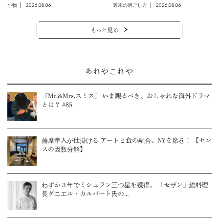
2026.08.06
2026.08.06
小物
週末の過ごし方
もっと見る
あれやこれや
『Mr.&Mrs.スミス』 いま観るべき、おしゃれな海外ドラマ
とは？ #85
薩摩隼人が仕掛ける アートと食の融合、NYを席巻！ 【セン
スの因数分解】
わずか３年でミシュラン三つ星を獲得。 「セザン」総料理
長ダニエル・カルバート氏の...