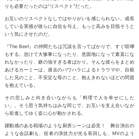
りも必要だったのは
“
リスペクト
”
だった。
お互いのリスペクトなしではやりがいを感じられない。成長
している実感が彼らに自信を与え、もっと高みを目指そうと
いう気にさせたのだ。
『
The Beef
』の仲間たちは冗談を言ってばかりで、すぐ喧嘩
もする。怠けて大惨事になったり、意固地になって素直にな
れなかったり、癖の強すぎる者ばかり。そんな彼らをまとめ
あげるカーミーは、過去のパワハラによるトラウマや、自殺
した兄のこと、不安定な母のこと、抱えきれないほどの問題
を抱えている。
その悲しみと向き合いながらも「料理で人を幸せにした
い」。そう思う気持ちはみな同じで、お互いを支え合いなが
ら前進してゆく姿に心が動かされる。
躍動感のある戦場のような厨房シーンは必見！ 舞台演出の
ような会話劇も、役者の演技力が光る長回しも、
MV
のよう