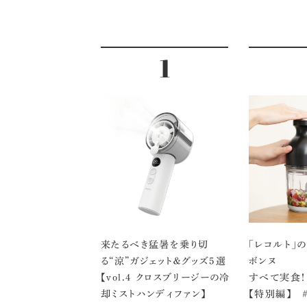
来たるべき猛暑を乗り切
「レコルト」
る“涼”ガジェット＆グッズ5選
ボンヌ
【vol.４ クロスブリージーの冷
すべて実食！
却ミストハンディファン】
【特別編】 ＃