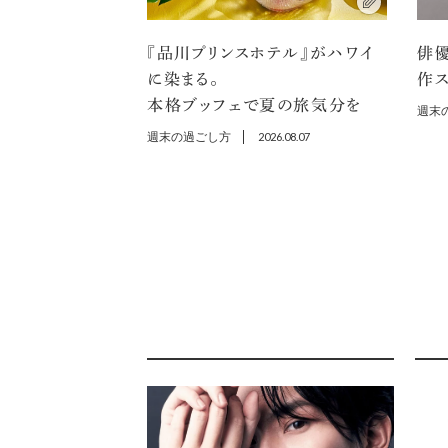
『品川プリンスホテル』がハワイ
俳
に染まる。
作ス
本格ブッフェで夏の旅気分を
週末
週末の過ごし方
2026.08.07