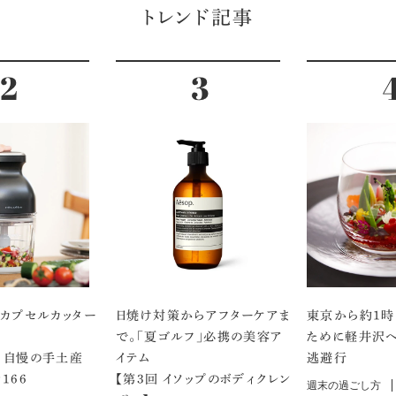
トレンド記事
のカプセルカッター
日焼け対策からアフターケアま
東京から約1時
で。「夏ゴルフ」必携の美容ア
ために軽井沢へ
 自慢の手土産
イテム
逃避行
166
【第3回 イソップのボディクレン
週末の過ごし方