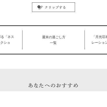
彩る「ネス
「月光荘
週末の過ごし方
レクショ
レーショ
一覧
ーシェフと
トリック 
ヒーとアク
な“友を
で発売中。
ー”が展示
あなたへのおすすめ