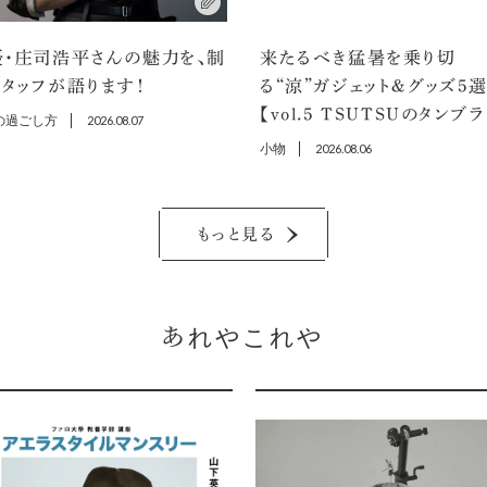
優・庄司浩平さんの魅力を、制
来たるべき猛暑を乗り切
タッフが語ります！
る“涼”ガジェット＆グッズ5
【vol.5 TSUTSUのタンブ
の過ごし方
2026.08.07
小物
2026.08.06
もっと見る
あれやこれや