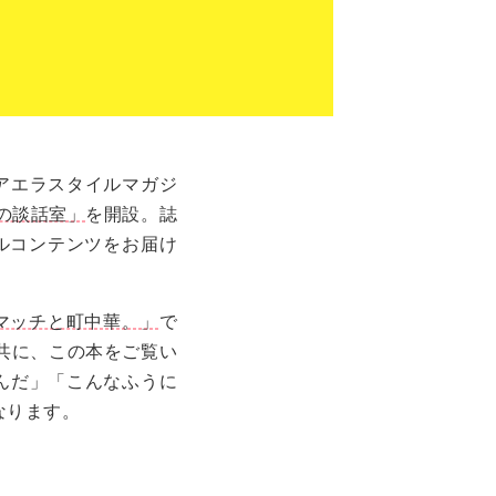
アエラスタイルマガジ
の談話室」
を開設。誌
ナルコンテンツをお届け
藤真彦 マッチと町中華。」
で
共に、この本をご覧い
んだ」「こんなふうに
なります。