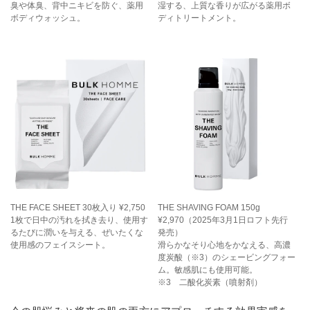
臭や体臭、背中ニキビを防ぐ、薬用
湿する、上質な香りが広がる薬用ボ
ボディウォッシュ。
ディトリートメント。
THE FACE SHEET 30枚入り ¥2,750
THE SHAVING FOAM 150g
1枚で日中の汚れを拭き去り、使用す
¥2,970（2025年3月1日ロフト先行
るたびに潤いを与える、ぜいたくな
発売）
使用感のフェイスシート。
滑らかなそり心地をかなえる、高濃
度炭酸（※3）のシェービングフォー
ム。敏感肌にも使用可能。
※3 二酸化炭素（噴射剤）