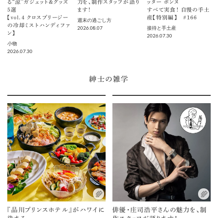
る“涼”ガジェット＆グッズ
力を、制作スタッフが語り
ッター ボンヌ
5選
ます！
すべて実食！ 自慢の手土
【vol.４ クロスブリージー
産【特別編】 ＃166
週末の過ごし方
の冷却ミストハンディファ
2026.08.07
接待と手土産
ン】
2026.07.30
小物
2026.07.30
紳士の雑学
『品川プリンスホテル』がハワイに
俳優・庄司浩平さんの魅力を、制