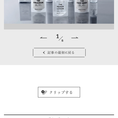
1
8
先行
T
記事の最初に戻る
肌
ビ
す