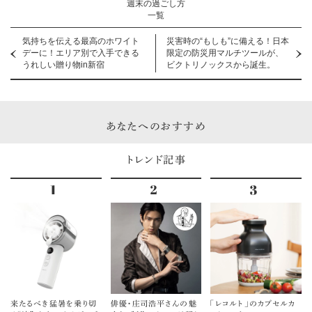
週末の過ごし方
一覧
気持ちを伝える最高のホワイト
災害時の“もしも”に備える！日本
デーに！エリア別で入手できる
限定の防災用マルチツールが、
うれしい贈り物in新宿
ビクトリノックスから誕生。
あなたへのおすすめ
トレンド記事
来たるべき猛暑を乗り切
俳優・庄司浩平さんの魅
「レコルト」のカプセルカ