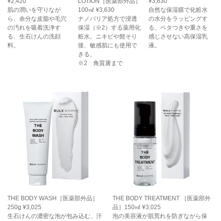
¥2,420
LOTION［医薬部外品］
¥3,630
肌の潤いを守りなが
100㎖ ¥3,630
自然な保湿膜で化粧水
ら、余分な皮脂や毛穴
ナノバリア処方で浸透
の水分をラッピングす
の汚れを吸着洗浄す
保湿（※2）する薬用化
る、ベタつきや重さを
る、生石けんの洗顔
粧水。ニキビや髭そり
感じさせない高保湿乳
料。
後、敏感肌にも使用で
液。
きる。
※2 角質屠まで
THE BODY WASH［医薬部外品］
THE BODY TREATMENT ［医薬部外
250g ¥3,025
品］150㎖ ¥3,025
生石けんの濃密な泡が包み込む、汗
泡の美容液が肌荒れを防ぎながら保