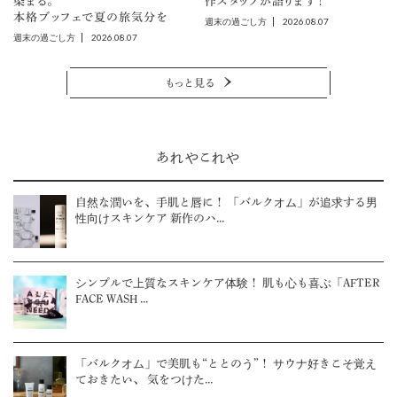
染まる。
作スタッフが語ります！
本格ブッフェで夏の旅気分を
2026.08.07
週末の過ごし方
2026.08.07
週末の過ごし方
もっと見る
あれやこれや
自然な潤いを、手肌と唇に！ 「バルクオム」が追求する男
性向けスキンケア 新作のハ...
シンプルで上質なスキンケア体験！ 肌も心も喜ぶ「AFTER
FACE WASH ...
「バルクオム」で美肌も“ととのう”！ サウナ好きこそ覚え
ておきたい、 気をつけた...