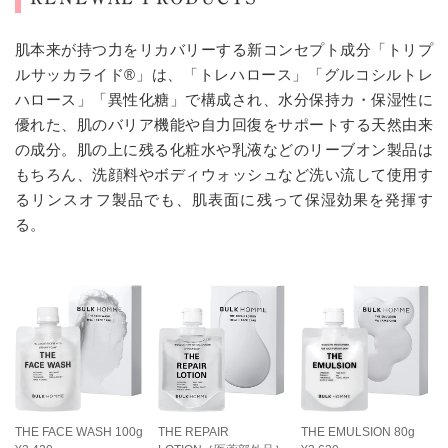
肌本来が持つ力をリカバリーする新コンセプト成分「トリプ
ルサッカライド®」は、「トレハロース」「グルコシルトレ
ハロース」「異性化糖」で構成され、水分保持カ・保湿性に
優れた、肌のバリア機能や自力回復をサポートする天然由来
の成分。肌の上に残る化粧水や乳液などのリーブオン製品は
もちろん、洗顔料やボディウォッシュなど洗い流して使用す
るリンスオフ製品でも、肌表面に残って保湿効果を発揮す
る。
THE FACE WASH 100g
THE REPAIR
THE EMULSION 80g