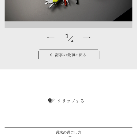
1
4
ン
（
記事の最初に戻る
ク
エ
点
（
蓄
（
キ
週末の過ごし方