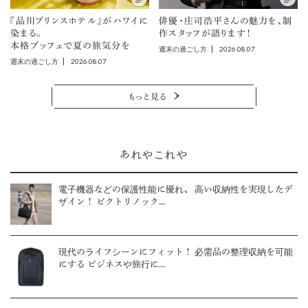
『品川プリンスホテル』がハワイに
俳優・庄司浩平さんの魅力を、制
染まる。
作スタッフが語ります！
本格ブッフェで夏の旅気分を
2026.08.07
週末の過ごし方
2026.08.07
週末の過ごし方
もっと見る
あれやこれや
電子機器などの保護性能に優れ、 高い収納性を実現したデ
ザイン！ ビクトリノック...
現代のライフシーンにフィット！ 必需品の整理収納を可能
にする ビジネスや旅行に...