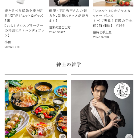
来たるべき猛暑を乗り切
俳優・庄司浩平さんの魅
「レコルト」のカプセルカ
る“涼”ガジェット＆グッズ
力を、制作スタッフが語り
ッター ボンヌ
5選
ます！
すべて実食！ 自慢の手土
【vol.４ クロスブリージー
産【特別編】 ＃166
週末の過ごし方
の冷却ミストハンディファ
2026.08.07
接待と手土産
ン】
2026.07.30
小物
2026.07.30
紳士の雑学