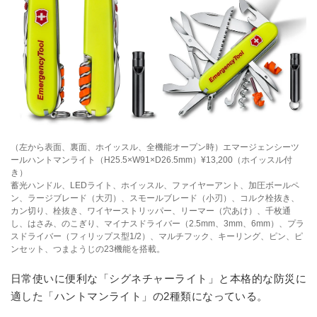
（左から表面、裏面、ホイッスル、全機能オープン時）エマージェンシーツ
ールハントマンライト（H25.5×W91×D26.5mm）¥13,200（ホイッスル付
き）
蓄光ハンドル、LEDライト、ホイッスル、ファイヤーアント、加圧ボールペ
ン、ラージブレード（大刃）、スモールブレード（小刃）、コルク栓抜き、
カン切り、栓抜き、ワイヤーストリッパー、リーマー（穴あけ）、千枚通
し、はさみ、のこぎり、マイナスドライバー（2.5mm、3mm、6mm）、プラ
スドライバー（フィリップス型1/2）、マルチフック、キーリング、ピン、ピ
ンセット、つまようじの23機能を搭載。
日常使いに便利な「シグネチャーライト」と本格的な防災に
適した「ハントマンライト」の2種類になっている。