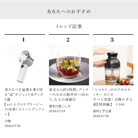
あなたへのおすすめ
トレンド記事
来たるべき猛暑を乗り切
東京から約1時間。ディナ
「レコルト」のカプセルカ
る“涼”ガジェット＆グッズ
ーのために軽井沢へ向か
ッター ボンヌ
5選
う、大人の逃避行
すべて実食！ 自慢の手土
【vol.４ クロスブリージー
産【特別編】 ＃166
週末の過ごし方
の冷却ミストハンディファ
2026.07.29
接待と手土産
ン】
2026.07.30
小物
2026.07.30