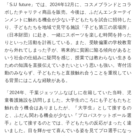
「S.U future」では、2024年12月に、コスメブランドとコラ
ボしたチャリティ商品を販売。今後は、ふだんエンターテイ
ンメントに触れる機会が少ない子どもたちを試合に招待した
り、子どもたちを地域で見守る施設「子ども第三の居場所」
（日本財団）に赴き、一緒にスポーツを楽しむ時間を持った
りといった活動を計画している。また、受験偏重の学校教育
から外れてしまった子が、将来的に貧困に陥る傾向があると
いう社会の仕組みに疑問を感じ、授業では教わらない生きる
ための知識を直接伝えていきたいという思いも強い。寄付活
動のみならず、子どもたちと直接触れ合うことを重視してい
る背景にはこんな経験がある。
「2024年、千葉ジェッツ
ふなばし
に在籍していた当時、児
童養護施設を訪問しました。大学生のころにも子どもたちと
触れ合う機会はありましたが、『大学生』として接するの
と、ふだん関わる機会が少ない『プロバスケットボール選
手』として接するのとでは、子どもたちの反応がまったく違
いました。目を輝かせて喜んでいる姿を見てプロ選手になっ