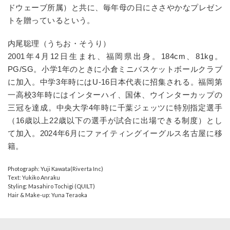
ドウェーブ所属）と共に、毎年母の日にささやかなプレゼン
トを贈っているという。
内尾聡理（うちお・そうり）
2001年4月12日生まれ、福岡県出身。184cm、81kg。
PG/SG。小学1年のときに小倉ミニバスケットボールクラブ
に加入。中学3年時にはU-16日本代表に招集される。福岡第
一高校3年時にはインターハイ、国体、ウインターカップの
三冠を達成。中央大学4年時に千葉ジェッツに特別指定選手
（16歳以上22歳以下の選手が試合に出場できる制度）とし
て加入。2024年6月にファイティングイーグルス名古屋に移
籍。
Photograph: Yuji Kawata(Riverta Inc)
Text: Yukiko Anraku
Styling: Masahiro
Tochigi
(QUILT)
Hair & Make-up
: Yuna Teraoka