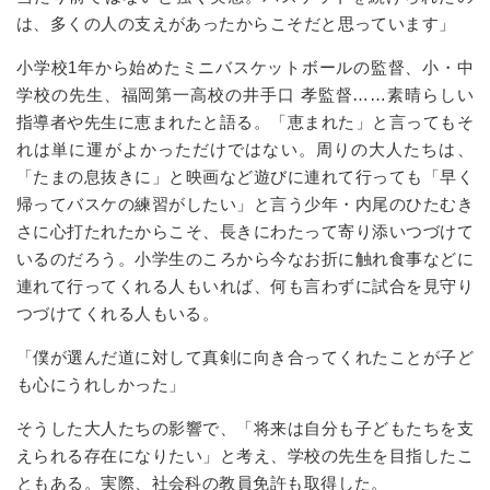
は、多くの人の支えがあったからこそだと思っています」
小学校1年から始めたミニバスケットボールの監督、小・中
学校の先生、福岡第一高校の井手口 孝監督……素晴らしい
指導者や先生に恵まれたと語る。「恵まれた」と言ってもそ
れは単に運がよかっただけではない。周りの大人たちは、
「たまの息抜きに」と映画など遊びに連れて行っても「早く
帰ってバスケの練習がしたい」と
言
う少年・内尾のひたむき
さに心打たれたからこそ、長きにわたって寄り添いつづけて
いるのだろう。小学生のころから今なお折に触れ食事などに
連れて行ってくれる人もいれば、何も言わずに試合を見守り
つづけてくれる人もいる。
「僕が選んだ道に対して真剣に向き合ってくれたことが子ど
も心にうれしかった」
そうした大人たちの影響で、「将来は自分も子どもたちを支
えられる存在になりたい」と考え、学校の先生を目指したこ
ともある。実際、社会科の教員免許も取得した。