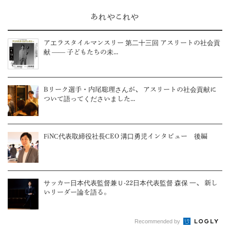
あれやこれや
アエラスタイルマンスリー 第二十三回 アスリートの社会貢
献 ―― 子どもたちの未...
Bリーク選手・内尾聡理さんが、 アスリートの社会貢献に
ついて語ってくださいました...
FiNC代表取締役社長CEO 溝口勇児インタビュー 後編
サッカー日本代表監督兼Ｕ-22日本代表監督 森保 一、 新し
いリーダー論を語る。
Recommended by