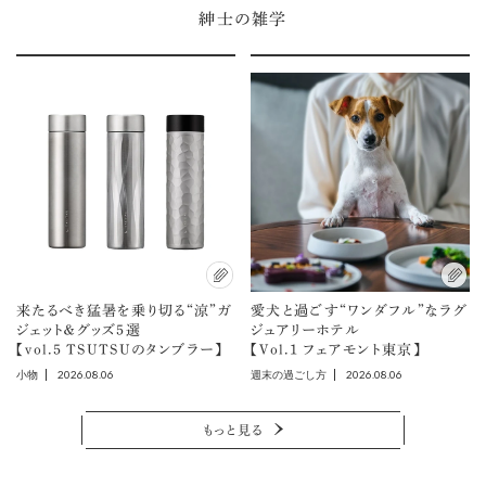
紳士の雑学
来たるべき猛暑を乗り切る“涼”ガ
愛犬と過ごす“ワンダフル”なラグ
ジェット＆グッズ5選
ジュアリーホテル
【vol.5 TSUTSUのタンブラー】
【Vol.1 フェアモント東京】
2026.08.06
2026.08.06
小物
週末の過ごし方
もっと見る