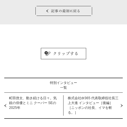
記事の最初に戻る
特別インタビュー
一覧
町田啓太、動き続ける日々。気
株式会社dr365 代表取締役社長三
鋭の俳優とミニ クーパー SEの
上大進 インタビュー［後編］
2025年
［ニッポンの社長、イマを斬
る。］