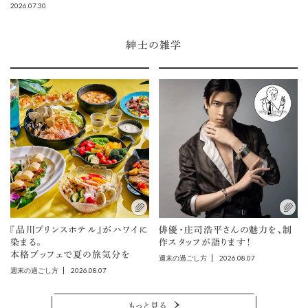
2026.07.30
紳士の雑学
『品川プリンスホテル』がハワイに
俳優・庄司浩平さんの魅力を、制
染まる。
作スタッフが語ります！
本格ブッフェで夏の旅気分を
2026.08.07
週末の過ごし方
2026.08.07
週末の過ごし方
もっと見る