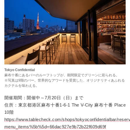
Tokyo Confidential
麻布十番にあるバーのルーフトップが、期間限定でグリーンに彩られる。
※写真は9階のバー。世界的なアワードを受賞した、オリジナリティあふれる
カクテルを味わえる。
開催期間：開催中～7月20日（日）まで
住所：東京都港区麻布十番1-6-1 The V-City 麻布十番 Place
10階
https://www.tablecheck.com/shops/tokyoconfidentialbar/reser
menu_items%5b%5d=66dac927e9b72b22f609d69f