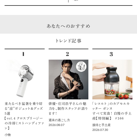
あなたへのおすすめ
トレンド記事
来たるべき猛暑を乗り切
俳優・庄司浩平さんの魅
「レコルト」のカプセルカ
る“涼”ガジェット＆グッズ
力を、制作スタッフが語り
ッター ボンヌ
5選
ます！
すべて実食！ 自慢の手土
【vol.４ クロスブリージー
産【特別編】 ＃166
週末の過ごし方
の冷却ミストハンディファ
2026.08.07
接待と手土産
ン】
2026.07.30
小物