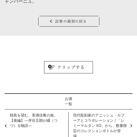
ャンパーニュ。
記事の最初に戻る
お酒
一覧
桜島を望む、美酒佳肴の旅。
現代彫刻家のアニッシュ・カプ
【後編】―岸谷五朗が綴（つ
ーアとコラボレーション！「レ
づ）る物語―
ミーマルタン XO」から、数量限
定のコレクションボトルが登
場。