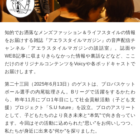
知的でお洒落なメンズファッション＆ライフスタイルの情報
をお届けする雑誌『アエラスタイルマガジン』の音声配信チ
ャンネル
「アエラスタイルマガジンの談話室」
。誌面や
WEB記事に収まりきらなかった情報や裏話などなど、ここ
だけのオリジナルコンテンツをVoicyや各ポッドキャストで
お届けします。
第二十三回（2025年6月13日）のゲストは、プロバスケット
ボール選手の内尾聡理さん。Bリーグで活躍をするかたわ
ら、昨年11月にプロ1年目にして社会貢献活動（子ども支
援）プロジェクト「S.U future」を設立。プロのアスリート
として、子どもたちのより良き未来と“本気”で向き合ってい
ます。今回はその活動に込められた“思い”をお伺いしつつ、
私たちが身近に出来る“何か”を探りました。