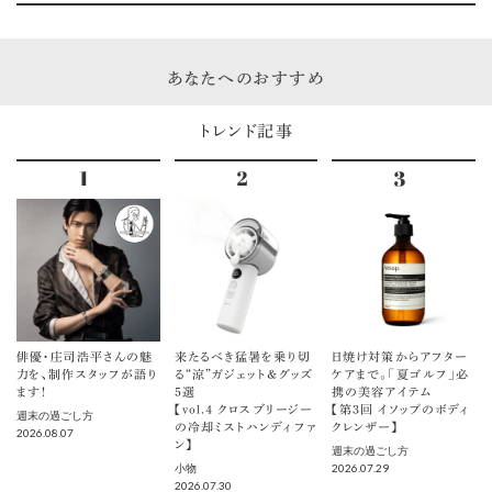
あなたへのおすすめ
トレンド記事
俳優・庄司浩平さんの魅
来たるべき猛暑を乗り切
日焼け対策からアフター
力を、制作スタッフが語り
る“涼”ガジェット＆グッズ
ケアまで。「夏ゴルフ」必
ます！
5選
携の美容アイテム
【vol.４ クロスブリージー
【第3回 イソップのボディ
週末の過ごし方
の冷却ミストハンディファ
クレンザー】
2026.08.07
ン】
週末の過ごし方
2026.07.29
小物
2026.07.30