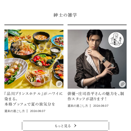
紳士の雑学
『品川プリンスホテル』がハワイに
俳優・庄司浩平さんの魅力を、制
染まる。
作スタッフが語ります！
本格ブッフェで夏の旅気分を
2026.08.07
週末の過ごし方
2026.08.07
週末の過ごし方
もっと見る