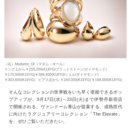
（右）Madame_Or（マダム・オール）
リング上から￥255,200(K18YG/ブラッドストーン/ダイヤモンド)
￥170,500(K18YG)￥389,400(K18YG/シェル/ダイヤモンド)
￥303,600(K18YG)、ピアス左から ￥264,000(K18YG) ￥198,000(K18YG)
そんなコレクションの世界観をいち早く堪能できるポッ
プアップが、
9
月
17
日
(
水
)
～
23
日
(
火
)
まで伊勢丹新宿店
で開催される。ヴァンドーム青山が提案する、成熟世代
に向けたラグジュアリーコレクション「
The Elevate
」
を、ぜひご覧いただきたい。