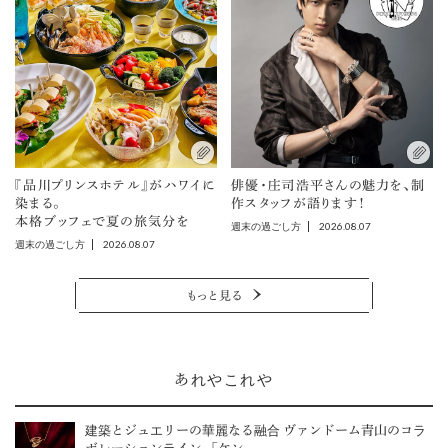
『品川プリンスホテル』がハワイに
俳優・庄司浩平さんの魅力を、制
染まる。
作スタッフが語ります！
本格ブッフェで夏の旅気分を
2026.08.07
週末の過ごし方
2026.08.07
週末の過ごし方
もっと見る
あれやこれや
建築とジュエリーの華麗なる融合 ヴァンドーム青山のコラ