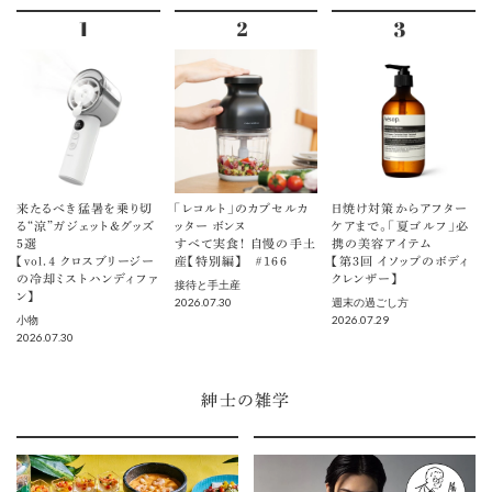
来たるべき猛暑を乗り切
「レコルト」のカプセルカ
日焼け対策からアフター
る“涼”ガジェット＆グッズ
ッター ボンヌ
ケアまで。「夏ゴルフ」必
5選
すべて実食！ 自慢の手土
携の美容アイテム
【vol.４ クロスブリージー
産【特別編】 ＃166
【第3回 イソップのボディ
の冷却ミストハンディファ
クレンザー】
接待と手土産
ン】
2026.07.30
週末の過ごし方
2026.07.29
小物
2026.07.30
紳士の雑学