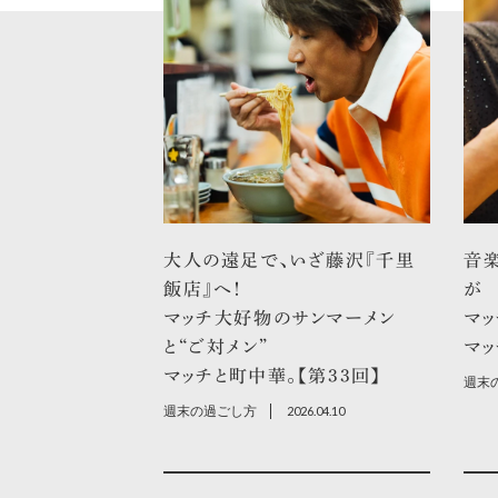
大人の遠足で、いざ藤沢『千里
音
飯店』へ！
が
マッチ大好物のサンマーメン
マッ
と“ご対メン”
マッ
マッチと町中華。【第33回】
週末
週末の過ごし方
2026.04.10