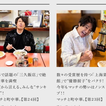
Sで話題の「三久飯店」で絶
数々の受賞歴を持つ「上海
中華を満喫
館」で“優勝餃子”をパクリ！
から言える、みんな“サンキ
今年もマッチの勢いはノンス
”！
プ！！
チと町中華。【第24回】
マッチと町中華。【第23回】