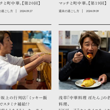
チと町中華。【第20回】
マッチと町中華。【第19回】
の過ごし方
2024.09.27
週末の過ごし方
2024.09.09
野坂上の行列店「ミッキー飯
浅草『中華料理 ぼたん』の
でスタミナ補給!?
料理、