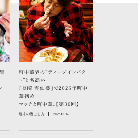
舗
町中華界の“ディープインパク
ト”と名高い
ン
『長崎 雲仙楼』で2026年町中
華初め！
マッチと町中華。【第30回】
週末の過ごし方
2026.01.16