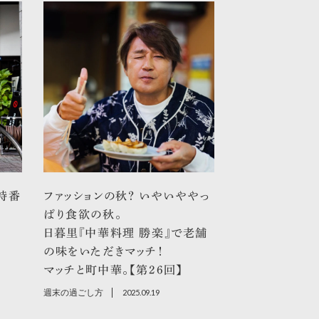
特番
ファッションの秋？ いやいややっ
ぱり食欲の秋。
日暮里『中華料理 勝楽』で老舗
の味をいただきマッチ！
マッチと町中華。【第26回】
週末の過ごし方
2025.09.19