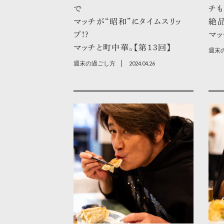
で
チも
マッチが“昭和”にタイムスリッ
絶
プ!?
マッ
マッチと町中華。【第13回】
週末
週末の過ごし方
2024.04.26