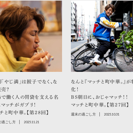
「やじ満」は餃子でなく、な
なんと『マッチと町中華。』が
焼売？
化！
場で働く人の胃袋を支える名
BS朝日に、おじゃマッチ！！
マッチがガブリ！
マッチと町中華。【第27回】
チと町中華。【第28回】
週末の過ごし方
2025.10.31
の過ごし方
2025.11.21