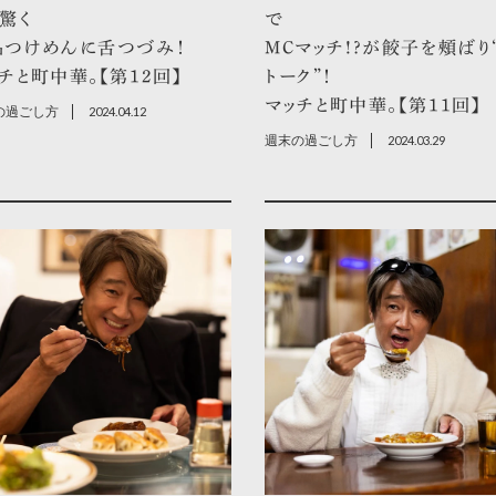
驚く
で
品つけめんに舌つづみ！
MCマッチ!?が餃子を頰ばり
チと町中華。【第12回】
トーク”！
マッチと町中華。【第11回】
の過ごし方
2024.04.12
週末の過ごし方
2024.03.29