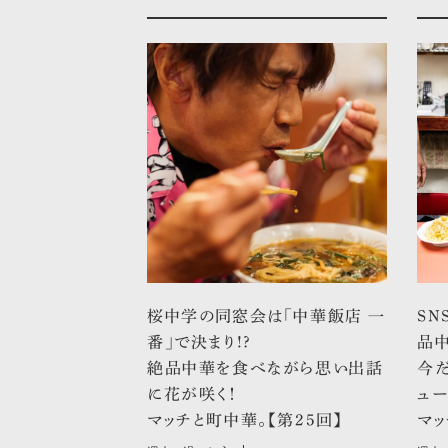
桜中学の同窓会は「中華飯店 一
SN
番」で決まり!?
品
絶品中華を食べながら思い出話
今だ
に花が咲く！
ュー
マッチと町中華。【第25回】
マッ