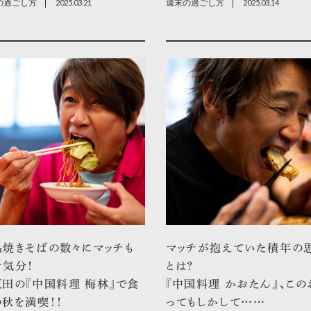
の過ごし方
2025.03.21
週末の過ごし方
2025.03.14
品焼きそばの数々にマッチも
マッチが抱えていた積年の
せ気分！
とは？
田の『中国料理 梅林』で食
『中国料理 かおたん』、この
秋を満喫！！
ってもしかして……