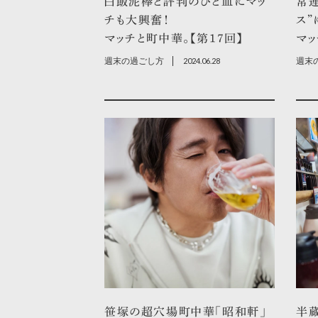
白飯泥棒と評判のひと皿にマッ
常連
チも大興奮！
ス”
マッチと町中華。【第17回】
マッ
週末の過ごし方
2024.06.28
週末
笹塚の超穴場町中華「昭和軒」
半蔵