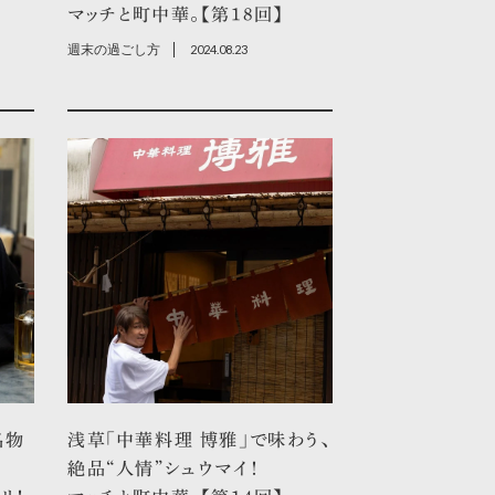
マッチと町中華。【第18回】
週末の過ごし方
2024.08.23
名物
浅草「中華料理 博雅」で味わう、
絶品“人情”シュウマイ！