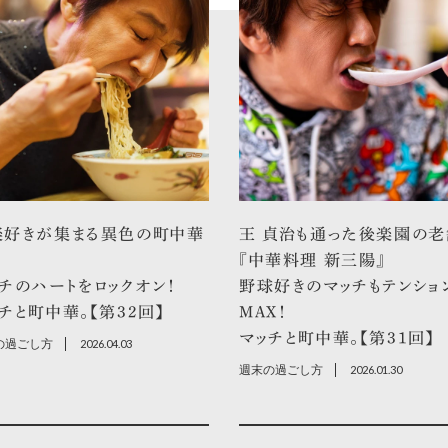
楽好きが集まる異色の町中華
王 貞治も通った後楽園の老
『中華料理 新三陽』
チのハートをロックオン！
野球好きのマッチもテンショ
チと町中華。【第32回】
MAX！
マッチと町中華。【第31回】
の過ごし方
2026.04.03
週末の過ごし方
2026.01.30