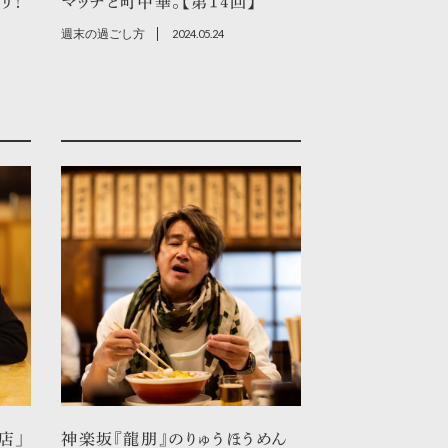
リ！
マッチと町中華。【第14回】
週末の過ごし方
2024.05.24
店」
神楽坂『龍朋』のりゅうほうめん