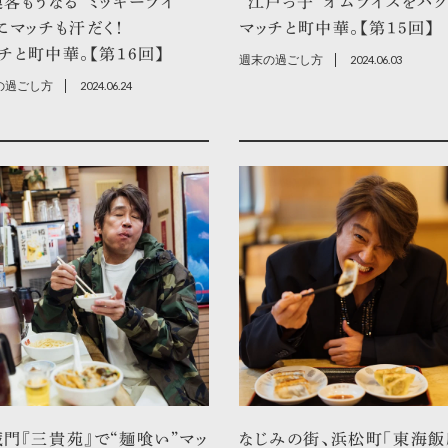
客もうなる“ミッキーライ
“江戸っ子”オムライスをパク
にマッチも汗だく！
マッチと町中華。【第15回】
チと町中華。【第16回】
週末の過ごし方
2024.06.03
の過ごし方
2024.06.24
門『三貴苑』で“麺喰い”マッ
なじみの街、浜松町「東海飯