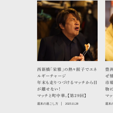
西新橋「栄雅」の熱々餃子でエネ
豊洲
ルギーチャージ
ぜ
年末も走りつづけるマッチから目
市
が離せない！
物に
マッチと町中華。【第29回】
マッ
週末の過ごし方
2025.11.28
週末