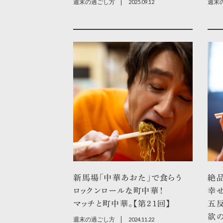
週末の過ごし方
2025.09.12
週末
新馬場「中華あおた」で食らう
絶
ロックンロールな町中華！
幸
マッチと町中華。【第21回】
五反
欲の
週末の過ごし方
2024.11.22