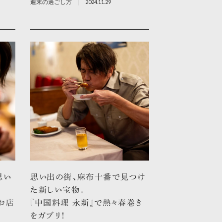
週末の過ごし方
2024.11.29
思い
思い出の街、麻布十番で見つけ
た新しい宝物。
お店
『中国料理 永新』で熱々春巻き
をガブリ！