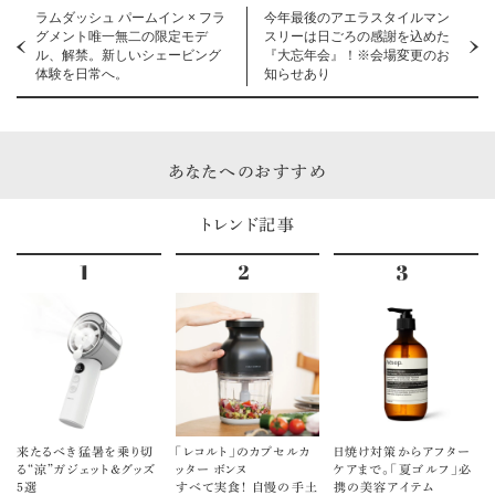
ラムダッシュ パームイン × フラ
今年最後のアエラスタイルマン
グメント唯一無二の限定モデ
スリーは日ごろの感謝を込めた
ル、解禁。新しいシェービング
『大忘年会』！※会場変更のお
体験を日常へ。
知らせあり
あなたへのおすすめ
トレンド記事
来たるべき猛暑を乗り切
「レコルト」のカプセルカ
日焼け対策からアフター
る“涼”ガジェット＆グッズ
ッター ボンヌ
ケアまで。「夏ゴルフ」必
5選
すべて実食！ 自慢の手土
携の美容アイテム