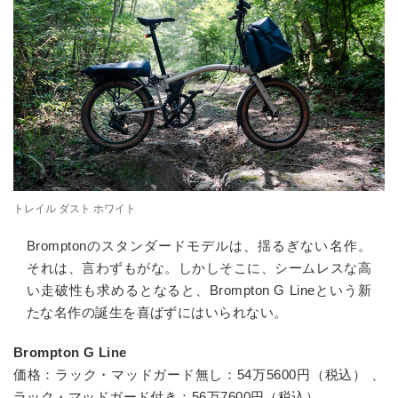
トレイル ダスト ホワイト
Bromptonのスタンダードモデルは、揺るぎない名作。
それは、言わずもがな。しかしそこに、シームレスな高
い走破性も求めるとなると、
Brompton G Line
という新
たな名作の誕生を喜ばずにはいられない。
Brompton G Line
価格：ラック・マッドガード無し：
54万5600
円（税込） 、
ラック・マッドガード付き：
56万7600
円（税込）