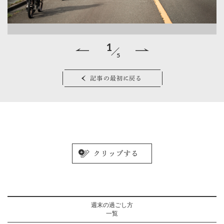
1
5
ア
記事の最初に戻る
週末の過ごし方
一覧