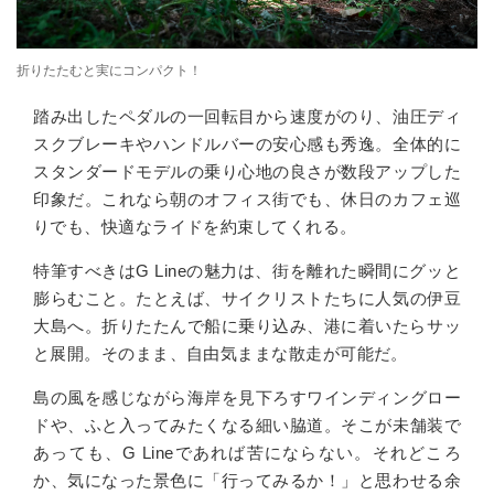
折りたたむと実にコンパクト！
踏み出したペダルの一回転目から速度がのり、油圧ディ
スクブレーキやハンドルバーの安心感も秀逸。全体的に
スタンダードモデルの乗り心地の良さが数段アップした
印象だ。これなら朝のオフィス街でも、休日のカフェ巡
りでも、快適なライドを約束してくれる。
特筆すべきは
G Line
の魅力は、街を離れた瞬間にグッと
膨らむこと。たとえば、サイクリストたちに人気の伊豆
大島へ。折りたたんで船に乗り込み、港に着いたらサッ
と展開。そのまま、自由気ままな散走が可能だ。
島の風を感じながら海岸を見下ろすワインディングロー
ドや、ふと入ってみたくなる細い脇道。そこが未舗装で
あっても、
G Line
であれば苦にならない。それどころ
か、気になった景色に「行ってみるか！」と思わせる余