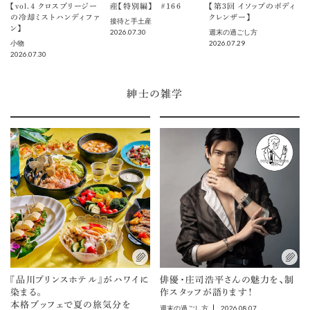
【vol.４ クロスブリージー
産【特別編】 ＃166
【第3回 イソップのボディ
の冷却ミストハンディファ
クレンザー】
接待と手土産
ン】
2026.07.30
週末の過ごし方
2026.07.29
小物
2026.07.30
紳士の雑学
『品川プリンスホテル』がハワイに
俳優・庄司浩平さんの魅力を、制
染まる。
作スタッフが語ります！
本格ブッフェで夏の旅気分を
2026.08.07
週末の過ごし方