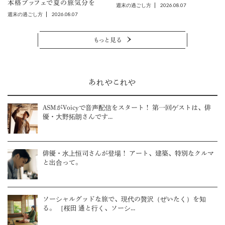
本格ブッフェで夏の旅気分を
2026.08.07
週末の過ごし方
2026.08.07
週末の過ごし方
もっと見る
あれやこれや
ASMがVoicyで音声配信をスタート！ 第一回ゲストは、俳
優・大野拓朗さんです...
俳優・水上恒司さんが登場！ アート、建築、特別なクルマ
と出合って。
ソーシャルグッドな旅で、現代の贅沢（ぜいたく）を知
る。 ［桜田 通と行く、ソーシ...