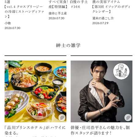
5選
すべて実食！ 自慢の手土
携の美容アイテム
【vol.４ クロスブリージー
産【特別編】 ＃166
【第3回 イソップのボディ
の冷却ミストハンディファ
クレンザー】
接待と手土産
ン】
2026.07.30
週末の過ごし方
2026.07.29
小物
2026.07.30
紳士の雑学
『品川プリンスホテル』がハワイに
俳優・庄司浩平さんの魅力を、制
染まる。
作スタッフが語ります！