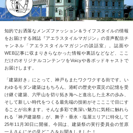
知的でお洒落なメンズファッション＆ライフスタイルの情報
をお届けする雑誌『アエラスタイルマガジン』の音声配信チ
ャンネル
「アエラスタイルマガジンの談話室」
。誌面や
WEB記事に収まりきらなかった情報や裏話などなど、ここ
だけのオリジナルコンテンツをVoicyや各ポッドキャストで
お届けします。
「建築好き」にとって、神戸もまたワクワクする街です。い
わゆるモダン建築はもちろん、港町の歴史や震災の記憶を受
け継ぐ建築、六甲山を切り拓き海へと進出した土木の歩み、
そして新しい時代をつくる最先端の技術がそこここで目にす
ることが出来ます。そんな多彩で奥深い魅力に気軽に触れら
れる「神戸建築祭」が、舞子・垂水・塩屋エリアに特化して
25
年
11
月
30
日に開催。今回は、建築祭の実行委員会の笠原
一人さんにその見どころをお聞きしました！