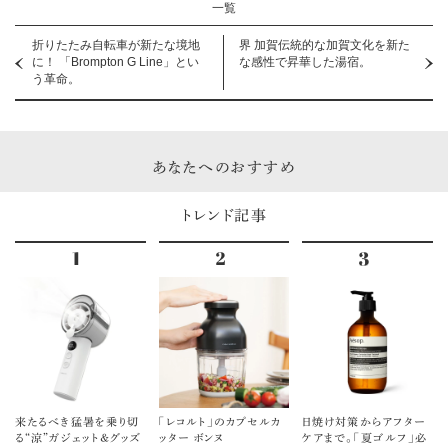
一覧
折りたたみ自転車が新たな境地
界 加賀伝統的な加賀文化を新た
に！ 「Brompton G Line」とい
な感性で昇華した湯宿。
う革命。
あなたへのおすすめ
トレンド記事
来たるべき猛暑を乗り切
「レコルト」のカプセルカ
日焼け対策からアフター
る“涼”ガジェット＆グッズ
ッター ボンヌ
ケアまで。「夏ゴルフ」必