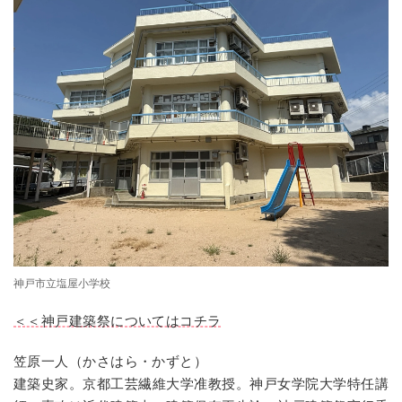
神戸市立塩屋小学校
＜＜神戸建築祭についてはコチラ
笠原一人（かさはら・かずと）
建築史家。京都工芸繊維大学
准教授
。
神戸女学院大学特任講