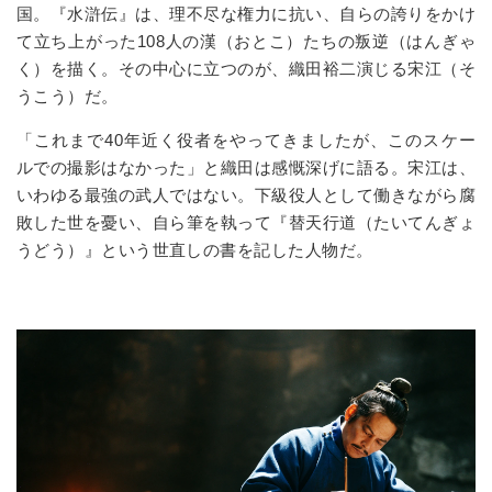
国
。『水滸伝』は、理不尽な権力に抗い、自らの誇りをかけ
て立ち上がった108人の漢（おとこ）たちの叛逆（はんぎゃ
く）を描く。その中心に立つのが、織田裕二演じる宋江（そ
うこう）だ。
「これまで
40
年近く役者をやってきましたが、このスケー
ルでの撮影はなかった」と織田は感慨深げに語る。宋江は、
いわゆる最強の武人ではない。下級役人として働きながら腐
敗した世を憂い、自ら筆を執って『替天行道（たいてんぎょ
うどう）』という世直しの書を記した人物だ。