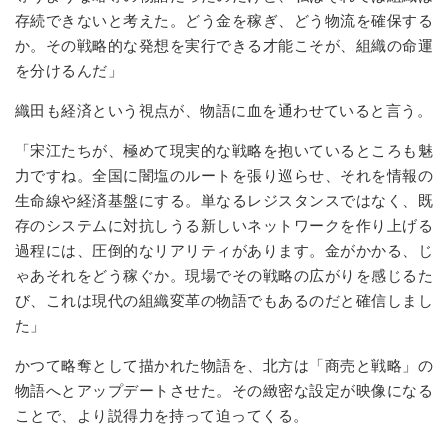
存続できないと考えた。どう金を稼ぎ、どう物流を確保する
か。その戦略的な発想を実行できる才能こそが、組織の命運
を分けるんだ」
織田も経済という視点が、物語に血を通わせていると言う。
「宋江たちが、極めて現実的な戦略を抱いているところも魅
力ですね。全国に闇塩のルートを張り巡らせ、それを情報の
生命線や経済基盤にする。単なるレジスタンスではなく、既
存のシステムに対抗しうる新しいネットワークを作り上げる
過程には、圧倒的なリアリティがあります。金がかかる、じ
ゃあそれをどう稼ぐか。現場でその戦略の広がりを感じるた
び、これは現代の組織変革の物語でもあるのだと確信しまし
た」
かつて略奪として描かれた物語を、北方は「商売と戦略」の
物語へとアップデートさせた。その緻密な設定が映像になる
ことで、より説得力を持って迫ってくる。