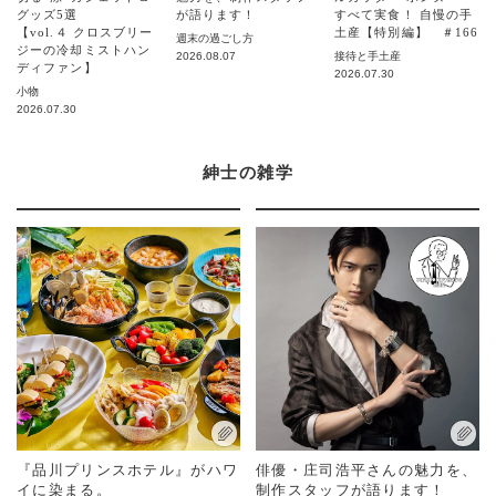
グッズ5選
が語ります！
すべて実食！ 自慢の手
【vol.４ クロスブリー
土産【特別編】 ＃166
週末の過ごし方
ジーの冷却ミストハン
2026.08.07
接待と手土産
ディファン】
2026.07.30
小物
2026.07.30
紳士の雑学
『品川プリンスホテル』がハワ
俳優・庄司浩平さんの魅力を、
イに染まる。
制作スタッフが語ります！