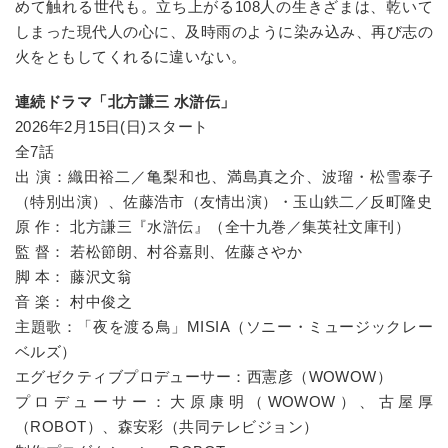
めて触れる世代も。立ち上がる
108
人の生きざまは、乾いて
しまった現代人の心に、及時雨のように染み込み、再び志の
火をともしてくれるに違いない。
連続ドラマ「北方謙三 水滸伝」
2026年2月15日(日)スタート
全7話
出 演：
織田裕二／亀梨和也、満島真之介、波瑠・松雪泰子
（特別出演）、佐藤浩市（友情出演）・玉山鉄二／反町隆史
原 作： 北方謙三『水滸伝』（全十九巻／集英社文庫刊）
監 督： 若松節朗、村谷嘉則、佐藤さやか
脚 本： 藤沢文翁
音 楽： 村中俊之
主題歌：「夜を渡る鳥」MISIA（ソニー・ミュージックレー
ベルズ）
エグゼクティブプロデューサー：西憲彦（WOWOW）
プロデューサー：大原康明（WOWOW）、古屋厚
（ROBOT）、森安彩（共同テレビジョン）