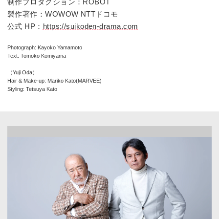
制作プロダクション：ROBOT
製作著作：WOWOW NTTドコモ
公式 HP：
https://suikoden-drama.com
Photograph: Kayoko Yamamoto
Text: Tomoko Komiyama
（Yuji Oda）
Hair & Make-up: Mariko Kato(MARVEE)
Styling: Tetsuya Kato