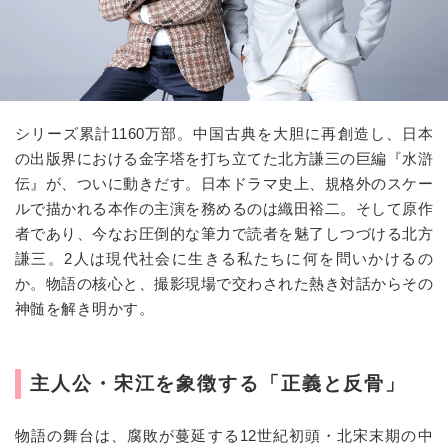
シリーズ累計
1160
万部。中国古典を大胆に再創造し、日本
の出版界における金字塔を打ち立てた北方謙三の巨編『水滸
伝』が、ついに動きだす。日本ドラマ史上、規格外のスケー
ルで描かれる本作の主演を務めるのは織田裕二。そして原作
者であり、今なお圧倒的な筆力で読者を魅了しつづける北方
謙三。2人は現代社会に生きる私たちに何を問いかけるの
か。物語の核心と、撮影現場で交わされた熱き対話からその
神髄を解き明かす。
主人公・宋江を象徴する「正義と反骨」
物語の舞台は、腐敗が蔓延する
12
世紀初頭・北宋末期の中