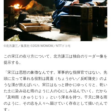
©︎北方謙三／集英社 ©︎2026 WOWOW／NTTドコモ
この宋江の在り方について、北方謙三は独自のリーダー像を
提示する。
「宋江は思想の象徴なんです。軍事的な指揮官ではない。先
頭に立って暴れる役割は晁蓋（ちょうがい／反町隆史）のよ
うな漢が担えばいい。宋江はもっと静かにゆっくりと、乾い
た土に染み込む雨のように人の心にしみ込んでいく。だから
『及時雨（きゅうじう）』という
渾名
を持つ。
干天
に降る雨
のように、その志を人々へ届けていく存在として描いたんで
す」