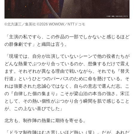
©︎北方謙三／集英社 ©︎2026 WOWOW／NTTドコモ
「主演の私ですら、この作品の一部でしかないと感じるほど
の群像劇です」と織田は言う。
「現場では、自分が出演していないシーンで他の役者たちが
どんな熱量でぶつかり合っているのか、想像するだけで震え
ます。それぞれが異なる理由で戦いながら、それでも『替天
行道』というひとつのパーパスのために命を懸けている。そ
れは強要された忠誠心ではなく、自らの意志で選んだ志。こ
の『自律した個の集まり』こそが梁山泊の本当の強さ。宋江
として、その熱い個性がぶつかり合う瞬間を肌で感じること
が、この上ない喜びでした」
北方も、制作陣の熱量に期待を寄せる。
「ドラマ制作陣はむさ苦しいほど熱い（笑）。だが、あれだ