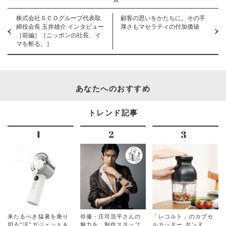
株式会社ＳＣＯグループ代表取
顧客の思いをかたちに。その手
締役会長 玉井雄介 インタビュー
厚さもマセラティの付加価値
［前編］［ニッポンの社長、イ
マを斬る。］
あなたへのおすすめ
トレンド記事
来たるべき猛暑を乗り
俳優・庄司浩平さんの
「レコルト」のカプセ
切る“涼”ガジェット＆
魅力を、制作スタッフ
ルカッター ボンヌ