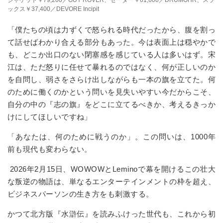
ジャケット￥79,200／GUY ROVER、セーター￥61,600／DRUMOHR、スラ
ックス￥37,400／DEVORE Incipit
「僕たちの頃は力ずくで怒られる時代だったから、腹を割っ
て話せばわかり合える部分もあった。今は表面上は穏やかで
も、どこか出口のない閉塞感を感じている人は多いはず。宋
江は、ただ怒りに任せて暴れるのではなく、何が正しいのか
を自問し、弱さをさらけ出しながらも一本の旗を立てた。何
のために働くのかという問いを見失いやすい今だからこそ、
自分の中の『志の旗』をどこに立てるべきか、考えるきっか
けにしてほしいですね」
「あなたは、何のために戦うのか」。この問いは、
1000
年
前も現代も変わらない。
2026年
2
月
15
日、
WOWOW
と
Lemino
で幕を開けるこの壮大
な叛逆の物語は、単なるエンターテインメントの枠を超え、
ビジネスパーソンの生き方をも刺激する。
かつて北方版『水滸伝』を読みふけった世代も、これから初