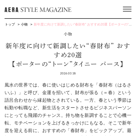
トップ
小物
新年度に向けて新調したい“春財布” おすすめ20選【ポーターの“トーン”タイニー パース】
小物
新年度に向けて新調したい“春財布” おす
すめ20選
【ポーターの“トーン”タイニー パース】
2026.03.18
風水の世界では、春に使いはじめる財布を「春財布（はるさ
いふ）」と呼び、金運を招いて、財布が張る（＝春）という
語呂合わせから縁起物とされている。一方、春という季節は
転勤や転職など、新生活をスタートさせるビジネスパーソン
にとっても飛躍のチャンス。持ち物を新調することで心機一
転、モチベーションを上げるきっかけにもなる。そこで新年
度を迎える前に、おすすめの「春財布」をピックアップ。最