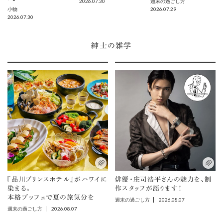
2026.07.30
週末の過ごし方
2026.07.29
小物
2026.07.30
紳士の雑学
『品川プリンスホテル』がハワイに
俳優・庄司浩平さんの魅力を、制
染まる。
作スタッフが語ります！
本格ブッフェで夏の旅気分を
2026.08.07
週末の過ごし方
2026.08.07
週末の過ごし方