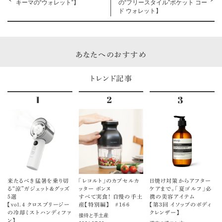
キーマの“ウォレット”】
の“フリースタイル”ポケット コー
ド ウォレット】
あなたへのおすすめ
トレンド記事
来たるべき猛暑を乗り切
「レコルト」のカプセルカ
日焼け対策からアフター
る“涼”ガジェット＆グッズ
ッター ボンヌ
ケアまで。「夏ゴルフ」必
5選
すべて実食！ 自慢の手土
携の美容アイテム
【vol.４ クロスブリージー
産【特別編】 ＃166
【第3回 イソップのボディ
の冷却ミストハンディファ
クレンザー】
接待と手土産
ン】