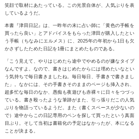
笑顔で取材にあたっている。この光景自体が、人気ぶりを表
しているようだ。
本書『津田日記』は、一昨年の末に占い師に「黄色の手帳を
買ったら良い」とアドバイスをもらった津田が購入したとい
う手帳（ちなみにエルメス）に、
2025
年の年初から1日も欠
かさずしたためた日記を
1
冊にまとめたものである。
「こう見えて、やりはじめたら途中でやめるのが嫌なタイプ
なんですよ。なので、書きはじめたからには埋めたいなとい
う気持ちで毎日書きましたね。毎日毎日、手書きで書きまし
た」。なかには、その手書きそのままのページも挿入され、
超多忙な毎日のなか、愚痴も夜遊びも赤裸々に日々をつづっ
ている。書き殴ったような筆跡がまた、引っ張りだこの人気
ぶりを物語っているようだ。また（書くスペースが少ないの
で）途中からこの日記専用のペンを探して買ったという真面
目ぶり。そして当初は書籍化の予定はなかったが、本になる
ことが決まる。