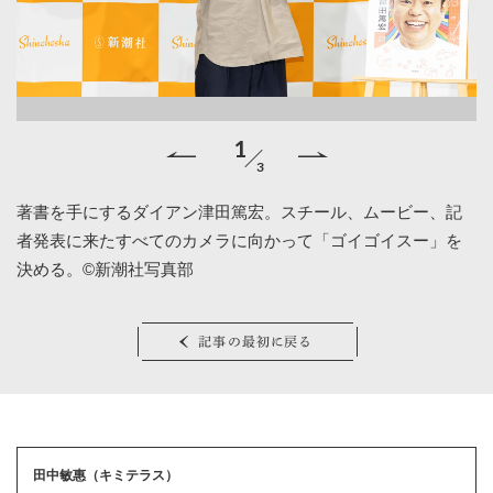
1
3
著書を手にするダイアン津田篤宏。スチール、ムービー、記
さ
者発表に来たすべてのカメラに向かって「ゴイゴイスー」を
サ
決める。©新潮社写真部
社
記事の最初に戻る
田中敏惠（キミテラス）