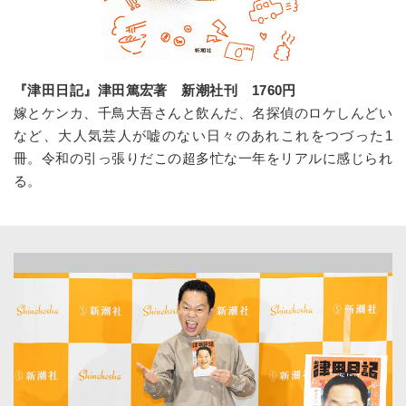
『津田日記』津田篤宏著 新潮社刊
1760
円
嫁とケンカ、千鳥大吾さんと飲んだ、名探偵のロケしんどい
など、大人気芸人が嘘のない日々のあれこれをつづった
1
冊。令和の引っ張りだこの超多忙な
一
年をリアルに感じられ
る。