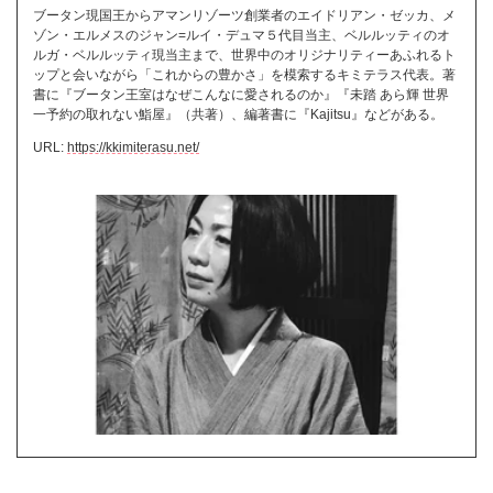
ブータン現国王からアマンリゾーツ創業者のエイドリアン・ゼッカ、メ
ゾン・エルメスのジャン=ルイ・デュマ５代目当主、ベルルッティのオ
ルガ・ベルルッティ現当主まで、世界中のオリジナリティーあふれるト
ップと会いながら「これからの豊かさ」を模索するキミテラス代表。著
書に『ブータン王室はなぜこんなに愛されるのか』『未踏 あら輝 世界
一予約の取れない鮨屋』（共著）、編著書に『Kajitsu』などがある。
URL:
https://kkimiterasu.net/