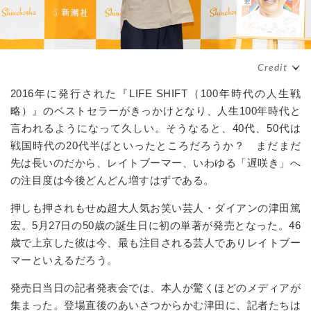
2016
年に発行された『
LIFE SHIFT
（
100
年時代の人生戦
略）』のベストセラーがきっかけとなり、人生
100
年時代と
言われるようになって久しい。そうなると、
40
代、
50
代は
戦国時代の
20
代半ばといったところだろうか？ まだまだ
先は長いのだから、レイトブーマー、いわゆる「遅咲き」へ
の注目度は今後どんどん増すはずである。
押しも押されもせぬ超大人気お笑い芸人・ダイアンの津田篤
宏。
5
月
27
日の
50
歳の誕生日に初の単著が発売となった。
46
歳で上京した彼は今、最も注目される芸人でありレイトブー
マーといえるだろう。
発売日当日の記者発表会では、本人が驚くほどのメディアが
集まった。登場直後のあいさつからかむ津田に、記者たちは