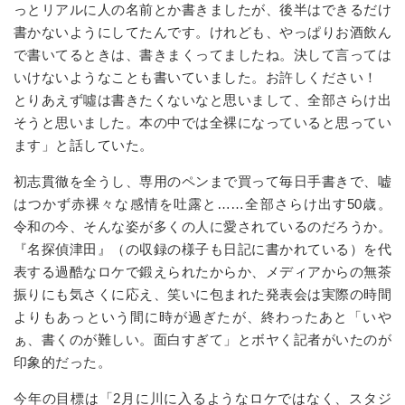
っとリアルに人の名前とか書きましたが、後半はできるだけ
書かないようにしてたんです。けれども、やっぱりお酒飲ん
で書いてるときは、書きまくってましたね。決して言っては
いけないようなことも書いていました。お許しください！
とりあえず噓は書きたくないなと思いまして、全部さらけ出
そうと思いました。本の中では全裸になっていると思ってい
ます」と話していた。
初志貫徹を全うし、専用のペンまで買って毎日手書きで、嘘
はつかず赤裸々な感情を吐露と
……
全部さらけ出す
50
歳。
令和の今、そんな姿が多くの人に愛されているのだろうか。
『名探偵津田』（の収録の様子も日記に書かれている）を代
表する過酷なロケで鍛えられたからか、メディアからの無茶
振りにも気さくに応え、笑いに包まれた発表会は実際の時間
よりもあっという間に時が過ぎたが、終わったあと「いや
ぁ、書くのが難しい。面白すぎて」とボヤく記者がいたのが
印象的だった。
今年の目標は「
2
月に川に入るようなロケではなく、スタジ