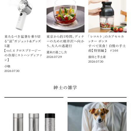
来たるべき猛暑を乗り切
東京から約1時間。ディナ
「レコルト」のカプセルカ
る“涼”ガジェット＆グッズ
ーのために軽井沢へ向か
ッター ボンヌ
5選
う、大人の逃避行
すべて実食！ 自慢の手土
【vol.４ クロスブリージー
産【特別編】 ＃166
週末の過ごし方
の冷却ミストハンディファ
2026.07.29
接待と手土産
ン】
2026.07.30
小物
2026.07.30
紳士の雑学