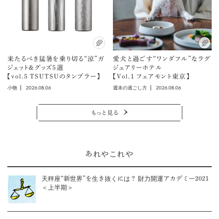
来たるべき猛暑を乗り切る“涼”ガ
愛犬と過ごす“ワンダフル”なラグ
ジェット＆グッズ5選
ジュアリーホテル
【vol.5 TSUTSUのタンブラー】
【Vol.1 フェアモント東京】
2026.08.06
2026.08.06
小物
週末の過ごし方
もっと見る
あれやこれや
天秤座“新世界”を生き抜くには？ 財力開運アカデミー2021
＜上半期＞