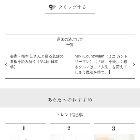
週末の過ごし方
一覧
書家・根本 知さんと巡る老舗の
MINI Countryman（ミニ カント
看板を読み解く【第1回 日本
リーマン）【「旅」を美しく彩
橋】
るクルマは、「人生」を変えて
しまう魔法を持つ。】
あなたへのおすすめ
トレンド記事