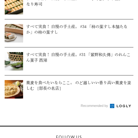
なり寿司
すべて実食！ 自慢の手土産。 #34 「柿の葉すし本舗たな
か」の柿の葉すし
すべて実食！ 自慢の手土産。#31 「紫野和久傳」のれんこ
ん菓子 西湖
蕎麦を食べたいならここ。 のど越しいい香り高い蕎麦を楽
しむ ［部長の名店］
Recommended by
FOLLOW US