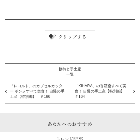
接待と手土産
一覧
「レコルト」のカプセルカッタ
「KIHARA」の香酒盃すべて実
ー ボンヌすべて実食！ 自慢の手
食！ 自慢の手土産【特別編】
土産【特別編】 ＃166
＃164
あなたへのおすすめ
トレンド記事