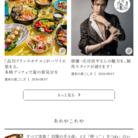
『品川プリンスホテル』がハワイに
俳優・庄司浩平さんの魅力を、制
染まる。
作スタッフが語ります！
本格ブッフェで夏の旅気分を
2026.08.07
週末の過ごし方
2026.08.07
週末の過ごし方
もっと見る
あれやこれや
すべて実食！ 自慢の手土産。＃3 「呼（こ）きつね」のい