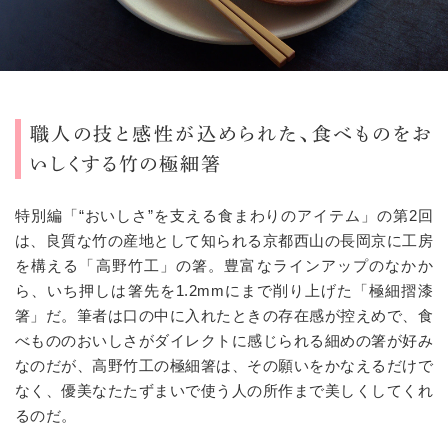
職人の技と感性が込められた、食べものをお
いしくする竹の極細箸
特別編「
“
おいしさ
”
を支える食まわりのアイテム」の第2回
は、良質な竹の産地として知られる京都西山の長岡京に工房
を構える「高野竹工」の箸。豊富なラインアップのなかか
ら、いち押しは箸先を
1.2mm
にまで削り上げた「極細摺漆
箸」だ。筆者は口の中に入れたときの存在感が控えめで、食
べもののおいしさがダイレクトに感じられる細めの箸が好み
なのだが、高野竹工の極細箸は、その願いをかなえるだけで
なく、優美なたたずまいで使う人の所作まで美しくしてくれ
るのだ。