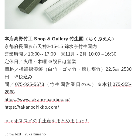
本店高野竹工 Shop & Gallery 竹生園（ちくぶえん）
京都府長岡京市天神2-15-15 錦水亭竹生園内
営業時間／10:00～
17:00
※
11
月～
2
月
10:00
～
16:30
定休日／火曜～木曜 ※祝日は営業
価格／極細摺漆箸（白竹・ゴマ竹・燻し煤竹）
22.5
㎝
2530
円 ※税込み
問／
075-925-5673
（竹生園営業日のみ）※本社
075-955-
2868
https://www.takano-bamboo.jp/
https://takanochikko.com/
＜＜オススメの手土産をまとめました！
Edit & Text：Yuka Kumano