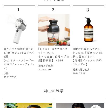
来たるべき猛暑を乗り切
「レコルト」のカプセルカ
日焼け対策からアフター
る“涼”ガジェット＆グッズ
ッター ボンヌ
ケアまで。「夏ゴルフ」必
5選
すべて実食！ 自慢の手土
携の美容アイテム
【vol.４ クロスブリージー
産【特別編】 ＃166
【第3回 イソップのボディ
の冷却ミストハンディファ
クレンザー】
接待と手土産
ン】
2026.07.30
週末の過ごし方
2026.07.29
小物
2026.07.30
紳士の雑学