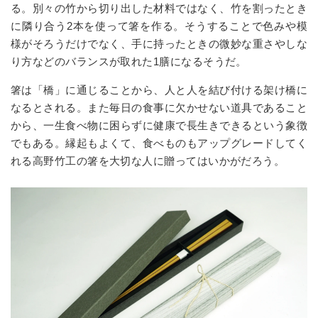
る。別々の竹から切り出した材料ではなく、竹を割ったとき
に隣り合う
2
本を使って箸を作る。そうすることで色みや模
様がそろうだけでなく、手に持ったときの微妙な重さやしな
り方などのバランスが取れた
1
膳になるそうだ。
箸は「橋」に通じることから、人と人を結び付ける架け橋に
なるとされる。また毎日の食事に欠かせない道具であること
から、一生食べ物に困らずに健康で長生きできるという象徴
でもある。縁起もよくて、食べものもアップグレードしてく
れる高野竹工の箸を大切な人に贈ってはいかがだろう。