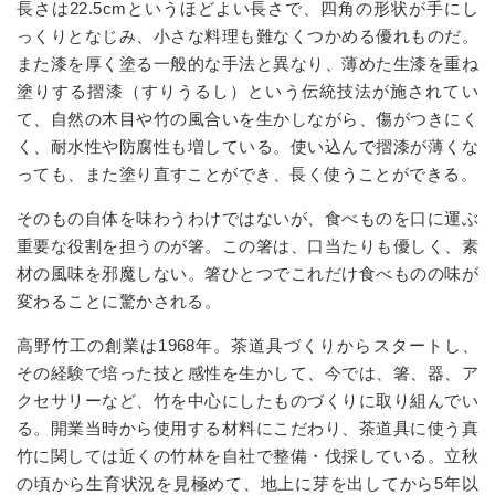
長さは
22.5cm
というほどよい長さで、四角の形状が手にし
っくりとなじみ、小さな料理も難なくつかめる優れものだ。
また漆を厚く塗る一般的な手法と異なり、薄めた生漆を重ね
塗りする摺漆（すりうるし）という伝統技法が施されてい
て、自然の木目や竹の風合いを生かしながら、傷がつきにく
く、耐水性や防腐性も増している。使い込んで摺漆が薄くな
っても、また塗り直すことができ、長く使うことができる。
そのもの自体を味わうわけではないが、食べものを口に運ぶ
重要な役割を担うのが箸。この箸は、口当たりも優しく、素
材の風味を邪魔しない。箸ひとつでこれだけ食べものの味が
変わることに驚かされる。
高野竹工の創業は
1968
年。茶道具づくりからスタートし、
その経験で培った技と感性を生かして、今では、箸、器、ア
クセサリーなど、竹を中心にしたものづくりに取り組んでい
る。開業当時から使用する材料にこだわり、茶道具に使う真
竹に関しては近くの竹林を自社で整備・伐採している。立秋
の頃から生育状況を見極めて、地上に芽を出してから
5
年以