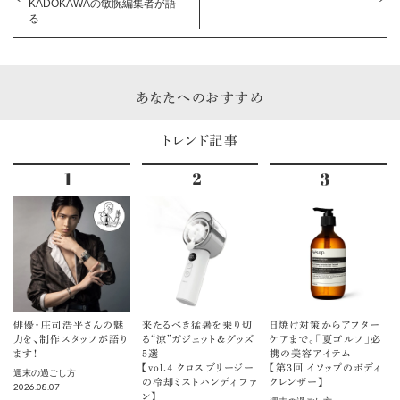
KADOKAWAの敏腕編集者が語
る
あなたへのおすすめ
トレンド記事
俳優・庄司浩平さんの魅
来たるべき猛暑を乗り切
日焼け対策からアフター
力を、制作スタッフが語り
る“涼”ガジェット＆グッズ
ケアまで。「夏ゴルフ」必
ます！
5選
携の美容アイテム
【vol.４ クロスブリージー
【第3回 イソップのボディ
週末の過ごし方
の冷却ミストハンディファ
クレンザー】
2026.08.07
ン】