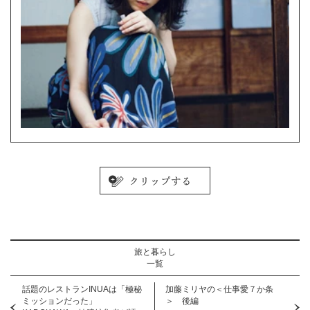
旅と暮らし
一覧
話題のレストランINUAは「極秘
加藤ミリヤの＜仕事愛７か条
ミッションだった」
＞ 後編