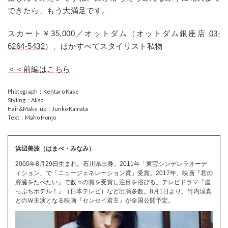
できたら、もう大満足です。
スカート￥35,000／オットダム（オットダム銀座店
03-
6264-5432
）、ほかすべてスタイリスト私物
＜＜前編はこちら
Photograph：Kentaro Kase
Styling：Alisa
Hair&Make-up：Junko Kamata
Text：Maho Honjo
浜辺美波（はまべ・みなみ）
2000年8月29日生まれ。石川県出身。2011年「東宝シンデレラオーデ
ィション」で「ニュージェネレーション賞」受賞。2017年、映画『君の
膵臓をたべたい』で数々の賞を受賞し注目を浴びる。テレビドラマ『崖
っぷちホテル！』（日本テレビ）など出演多数。8月1日より、竹内涼真
とのＷ主演となる映画『センセイ君主』が全国公開予定。