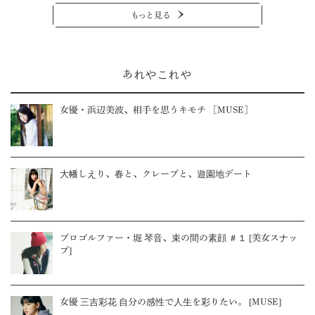
もっと見る
あれやこれや
女優・浜辺美波、相手を思うキモチ ［MUSE］
大幡しえり、春と、クレープと、遊園地デート
プロゴルファー・堀 琴音、束の間の素顔 ＃１ [美女スナッ
プ]
女優 三吉彩花 自分の感性で人生を彩りたい。 [MUSE]