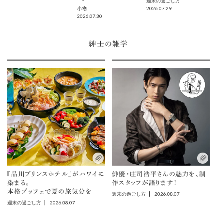
週末の過ごし方
2026.07.29
小物
2026.07.30
紳士の雑学
『品川プリンスホテル』がハワイに
俳優・庄司浩平さんの魅力を、制
染まる。
作スタッフが語ります！
本格ブッフェで夏の旅気分を
2026.08.07
週末の過ごし方
2026.08.07
週末の過ごし方