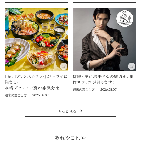
『品川プリンスホテル』がハワイに
俳優・庄司浩平さんの魅力を、制
染まる。
作スタッフが語ります！
本格ブッフェで夏の旅気分を
2026.08.07
週末の過ごし方
2026.08.07
週末の過ごし方
もっと見る
あれやこれや