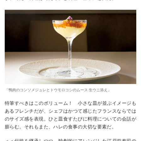
「鴨肉のコンソメジュレとトウモロコシのムース 生ウニ添え」
特筆すべきはこのボリューム！ 小さな皿が並ぶイメージも
あるフレンチだが、シェフはかつて感じたフランスならでは
のサイズ感を表現。ひと皿食すたびに料理についての会話が
膨らむ。それもまた、ハレの食事の大切な要素だ。
＜＜伝統を継承しつつ、独創的にアレンジした江戸前寿司の