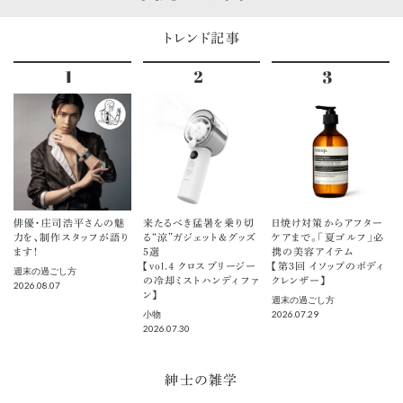
トレンド記事
俳優・庄司浩平さんの魅
来たるべき猛暑を乗り切
日焼け対策からアフター
力を、制作スタッフが語り
る“涼”ガジェット＆グッズ
ケアまで。「夏ゴルフ」必
ます！
5選
携の美容アイテム
【vol.４ クロスブリージー
【第3回 イソップのボディ
週末の過ごし方
の冷却ミストハンディファ
クレンザー】
2026.08.07
ン】
週末の過ごし方
2026.07.29
小物
2026.07.30
紳士の雑学