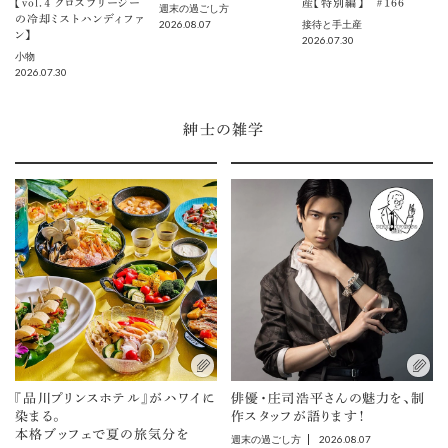
【vol.４ クロスブリージー
産【特別編】 ＃166
週末の過ごし方
の冷却ミストハンディファ
2026.08.07
接待と手土産
ン】
2026.07.30
小物
2026.07.30
紳士の雑学
『品川プリンスホテル』がハワイに
俳優・庄司浩平さんの魅力を、制
染まる。
作スタッフが語ります！
本格ブッフェで夏の旅気分を
2026.08.07
週末の過ごし方