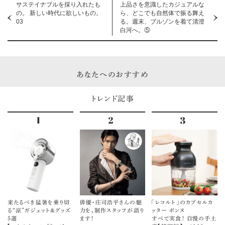
サステイナブルを採り入れたも
上品さを意識したカジュアルな
の。 新しい時代に欲しいもの。
ら、どこでも自然体で振る舞え
03
る。週末、ブルゾンを着て清澄
白河へ。⑤
あなたへのおすすめ
トレンド記事
来たるべき猛暑を乗り切
俳優・庄司浩平さんの魅
「レコルト」のカプセルカ
る“涼”ガジェット＆グッズ
力を、制作スタッフが語り
ッター ボンヌ
5選
ます！
すべて実食！ 自慢の手土