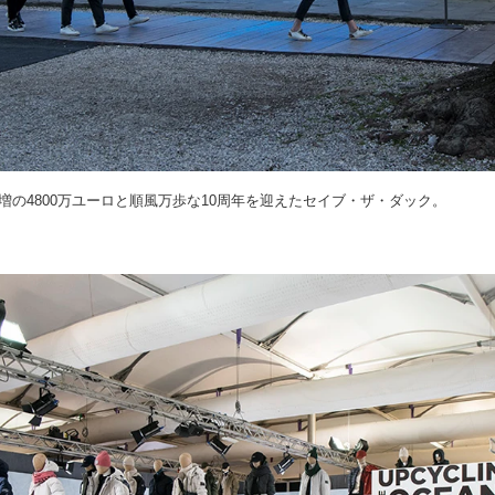
7%増の4800万ユーロと順風万歩な10周年を迎えたセイブ・ザ・ダック。