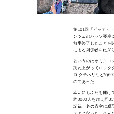
第
101
回「ピッティ
ンツェのバッソ要塞
無事終了したことを
による関係者をねぎ
というのはオミクロ
跳ね上がってロック
ロ クチネリなど約
60
のであった。
幸いにもふたを開け
約
8000
人を超え同
3
記録。冬の青空に縁
ェアとなった。そん