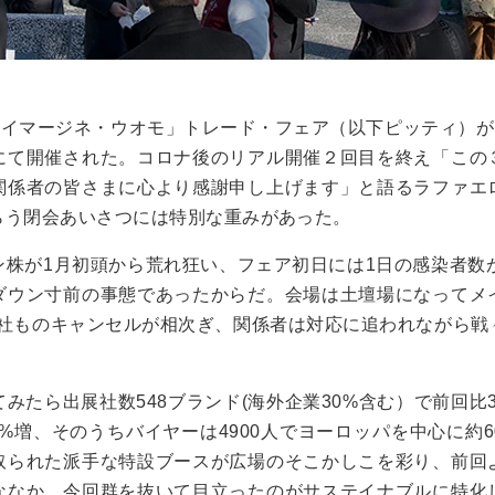
・イマージネ・ウオモ」トレード・フェア（以下ピッティ）が
にて開催された。コロナ後のリアル開催２回目を終え「この
関係者の皆さまに心より感謝申し上げます」と語るラファエ
らう閉会あいさつには特別な重みがあった。
ン株が
1月初
頭から荒れ狂い、フェア初日には
1
日の感染者数
ダウン寸前の事態であったからだ。会場は土壇場になってメ
社ものキャンセルが相次ぎ、関係者は対応に追われながら戦
てみたら出展社数
548
ブランド
(
海外企業
30%
含む）で前回比
3%
増、そのうちバイヤーは
4900
人でヨーロッパを中心に約
6
取られた派手な特設ブースが広場のそこかしこを彩り、前回
ななか、今回群を抜いて目立ったのがサステイナブルに特化