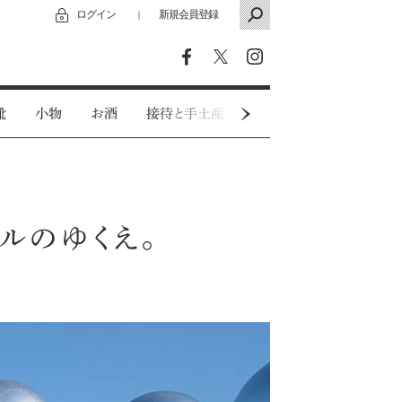
ログイン
新規会員登録
｜
靴
小物
お酒
接待と手土産
カジュアルウェア
ルのゆくえ。