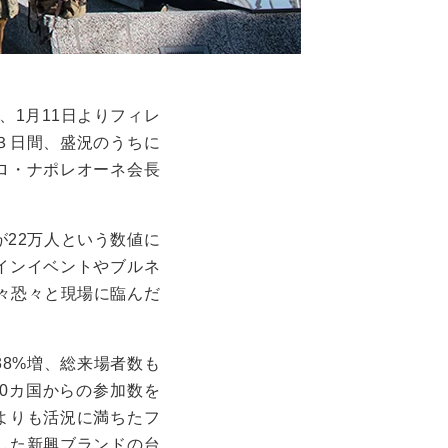
、
1
月
1
1日よりフィレ
３日間、盛況のうちに
ロ・ナポレオーネ会長
が
22
万人という数値に
インイベントやブルネ
々恐々と現場に臨んだ
38%
増、総来場者数も
0
カ国からの参加数を
よりも活況に満ちたフ
した新興ブランドの台