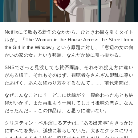
Netflixにて数ある新作のなかから、ひときわ目を引くタイト
ルが。『The Woman in the House Across the Street from
the Girl in the Window』という原題に対し、『窓辺の女の向
かいの家の女』という邦題。なんだか妙に引っ掛かる。
SNSでざっと見渡しても賛否両論、それぞれ捉え方に違い
がある様子。それもそのはず、視聴者をさんざん混乱に導い
たあげく、あんな終わり方をするなんて……。前代未聞だ。
なぜこんなことに？ どこに伏線が？ 観終わったあとも納
得がいかず、また再度もう一周してしまう後味の悪さ。なん
だったんだ……この作品は、と思うに違いない。
クリスティン・ベル演じるアナは、“ある出来事”をきっかけ
にすべてを失い、孤独に暮らしていた。大きなグラスにワイ