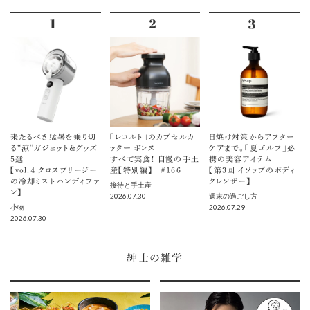
来たるべき猛暑を乗り切
「レコルト」のカプセルカ
日焼け対策からアフター
る“涼”ガジェット＆グッズ
ッター ボンヌ
ケアまで。「夏ゴルフ」必
5選
すべて実食！ 自慢の手土
携の美容アイテム
【vol.４ クロスブリージー
産【特別編】 ＃166
【第3回 イソップのボディ
の冷却ミストハンディファ
クレンザー】
接待と手土産
ン】
2026.07.30
週末の過ごし方
2026.07.29
小物
2026.07.30
紳士の雑学