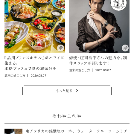
『品川プリンスホテル』がハワイに
俳優・庄司浩平さんの魅力を、制
染まる。
作スタッフが語ります！
本格ブッフェで夏の旅気分を
2026.08.07
週末の過ごし方
2026.08.07
週末の過ごし方
もっと見る
あれやこれや
南アフリカの銘醸地の一本、 ウォータークルーフ・シリア