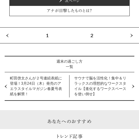
次ページ
アナが目撃したものとは？
1
2
週末の過ごし方
一覧
町田啓太さんが２号連続表紙に
サウナで脳を活性化！集中＆リ
登場！3月24日（木）発売のア
ラックスの理想的なワークスタ
エラスタイルマガジン春夏号表
イル【進化するワークスペース
紙を解禁！
を使い倒せ】
あなたへのおすすめ
トレンド記事